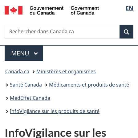
/
Sélec
EN
Passer
Passer
Passer
Government
au
à
à
de
of
contenu
«
la
Canada
Recherche
Rechercher
principal
Au
version
Rec
la
dans
sujet
HTML
Canada.ca
du
simplifiée
langu
Menu
gouvernement
MENU
PRINCIPAL
»
Vous
Canada.ca
Ministères et organismes
êtes
Santé Canada
Médicaments et produits de santé
ici :
MedEffet Canada
InfoVigilance sur les produits de santé
InfoVigilance sur les