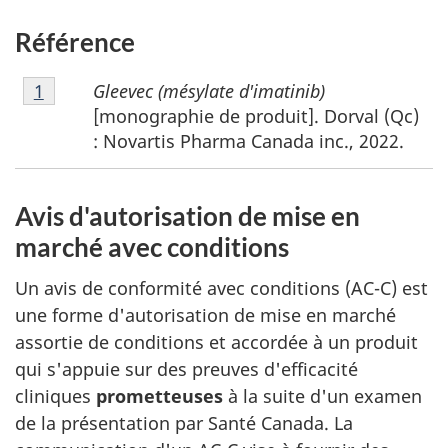
Référence
Note
Gleevec (mésylate d'imatinib)
Retour à la référence de la note de bas de page
1
de
[monographie de produit]. Dorval (Qc)
bas
: Novartis Pharma Canada inc., 2022.
de
page
1
Avis d'autorisation de mise en
marché avec conditions
Un avis de conformité avec conditions (AC-C) est
une forme d'autorisation de mise en marché
assortie de conditions et accordée à un produit
qui s'appuie sur des preuves d'efficacité
cliniques
prometteuses
à la suite d'un examen
de la présentation par Santé Canada. La