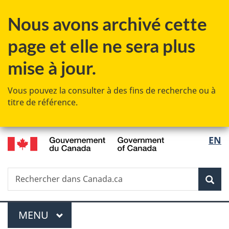
Passer
Passer
Passer
Passer
Nous avons archivé cette
au
à
au
à
contenu
«
menu
la
page et elle ne sera plus
principal
Au
de
version
sujet
la
HTML
mise à jour.
du
section
simplifiée
gouvernement
Vous pouvez la consulter à des fins de recherche ou à
»
titre de référence.
/
Sélec
EN
Government
de
of
Canada
Recherche
Rechercher
Rec
la
dans
Canada.ca
langu
Menu
MENU
PRINCIPAL