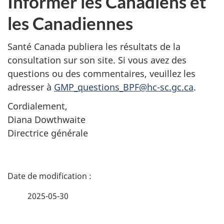
Informer les Canadiens et
les Canadiennes
Santé Canada publiera les résultats de la
consultation sur son site. Si vous avez des
questions ou des commentaires, veuillez les
adresser à
GMP_questions_BPF@hc-sc.gc.ca
.
Cordialement,
Diana Dowthwaite
Directrice générale
D
é
2025-05-30
t