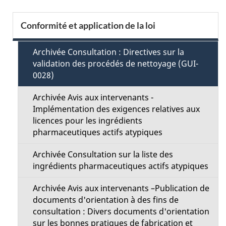
a
S
Conformité et application de la loi
i
e
l
Archivée Consultation : Directives sur la
c
validation des procédés de nettoyage (GUI-
s
0028)
t
d
Archivée Avis aux intervenants -
i
Implémentation des exigences relatives aux
e
licences pour les ingrédients
o
pharmaceutiques actifs atypiques
l
n
Archivée Consultation sur la liste des
a
ingrédients pharmaceutiques actifs atypiques
M
p
Archivée Avis aux intervenants –Publication de
e
documents d'orientation à des fins de
a
consultation : Divers documents d'orientation
n
sur les bonnes pratiques de fabrication et