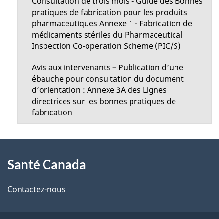
Consultation de trois mois - Guide des Bonnes
pratiques de fabrication pour les produits
pharmaceutiques Annexe 1 - Fabrication de
médicaments stériles du Pharmaceutical
Inspection Co-operation Scheme (PIC/S)
Avis aux intervenants – Publication d’une
ébauche pour consultation du document
d’orientation : Annexe 3A des Lignes
directrices sur les bonnes pratiques de
fabrication
À
Santé Canada
propos
de
Contactez-nous
ce