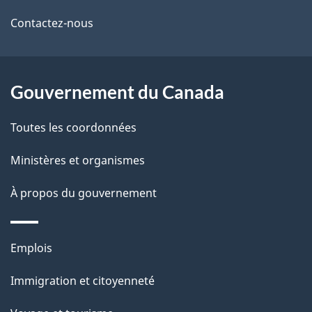
de
l
Contactez-nous
ce
s
site
d
Gouvernement du Canada
e
Toutes les coordonnées
l
Ministères et organismes
a
À propos du gouvernement
p
a
Thèmes
Emplois
g
et
Immigration et citoyenneté
sujets
e