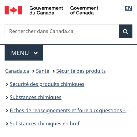
/
Sélec
EN
Passer
Passer
Passer
Government
au
à
à
de
of
contenu
«
la
Canada
Recherche
Rechercher
principal
Au
version
Rec
la
dans
sujet
HTML
Canada.ca
du
simplifiée
langu
Menu
gouvernement
MENU
PRINCIPAL
»
Vous
Canada.ca
Santé
Sécurité des produits
êtes
Sécurité des produits chimiques
ici :
Substances chimiques
Fiches de renseignements et foire aux questions - Substances chimiques
Substances chimiques en bref