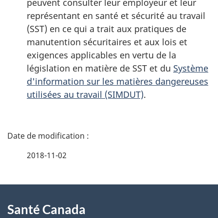
peuvent consulter leur employeur et leur
représentant en santé et sécurité au travail
(SST) en ce qui a trait aux pratiques de
manutention sécuritaires et aux lois et
exigences applicables en vertu de la
législation en matière de SST et du
Système
d'information sur les matières dangereuses
utilisées au travail (SIMDUT)
.
D
é
2018-11-02
t
À
a
Santé Canada
propos
i