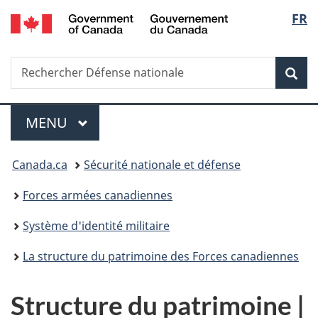
/
Langu
FR
Skip
Skip
Skip
Switch
Gouvernement
to
to
to
to
select
du
main
"About
section
basic
Canada
Search
Rechercher
content
government"
menu
HTML
Sea
Défense
version
nationale
Menu
MAIN
MENU
You
Canada.ca
Sécurité nationale et défense
are
Forces armées canadiennes
here:
Système d'identité militaire
La structure du patrimoine des Forces canadiennes
Structure du patrimoine |