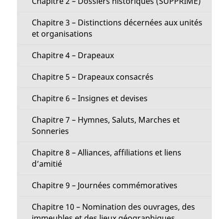
n
Chapitre 2 – Dossiers historiques (SUPPRIMÉ)
s
M
Chapitre 3 – Distinctions décernées aux unités
et organisations
e
Chapitre 4 – Drapeaux
n
Chapitre 5 – Drapeaux consacrés
u
Chapitre 6 – Insignes et devises
Chapitre 7 – Hymnes, Saluts, Marches et
Sonneries
Chapitre 8 – Alliances, affiliations et liens
d’amitié
Chapitre 9 – Journées commémoratives
Chapitre 10 – Nomination des ouvrages, des
immeubles et des lieux géographiques