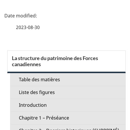
P
a
2023-08-30
g
e
S
La structure du patrimoine des Forces
d
canadiennes
e
e
c
Table des matières
t
t
Liste des figures
a
i
Introduction
i
o
Chapitre 1 – Préséance
l