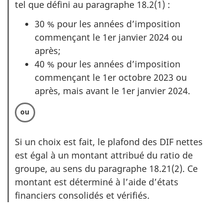
p
tel que défini au paragraphe 18.2(1) :
t
30 % pour les années d’imposition
i
commençant le
1er janvier 2024
ou
o
après;
40 % pour les années d’imposition
n
commençant le
1er octobre 2023
ou
1
après, mais avant le
1er janvier 2024
.
d
e
2
:
Si un choix est fait, le plafond des DIF nettes
O
est égal à un montant attribué du ratio de
p
groupe, au sens du paragraphe 18.21(2). Ce
montant est déterminé à l’aide d’états
t
financiers consolidés et vérifiés.
i
o