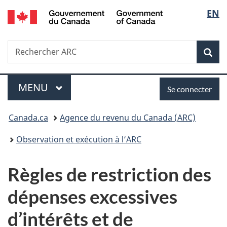
/
Sélec
EN
Passer
Passer
Passer
Government
au
à
à
de
of
contenu
«
la
Canada
Recherche
Rechercher
principal
Au
version
Rec
la
ARC
sujet
HTML
du
simplifiée
langu
Menu
Se
gouvernement
MENU
PRINCIPAL
Se connecter
»
connecter
Vous
Canada.ca
Agence du revenu du Canada (ARC)
êtes
Observation et exécution à l’ARC
ici :
Règles de restriction des
dépenses excessives
d’intérêts et de