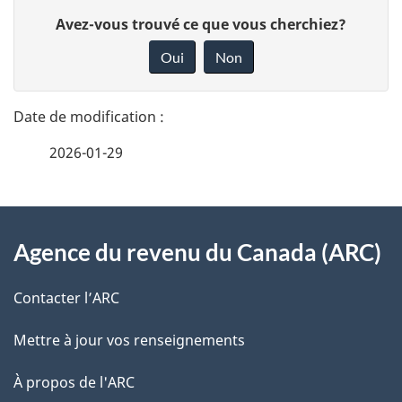
D
D
Avez-vous trouvé ce que vous cherchiez?
é
o
Oui
Non
n
t
n
a
e
2026-01-29
i
z
v
l
o
À
s
t
Agence du revenu du Canada (ARC)
propos
r
d
de
e
Contacter l’ARC
e
r
ce
Mettre à jour vos renseignements
l
é
site
t
À propos de l'ARC
a