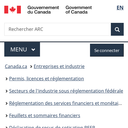
/
Sélec
EN
Passer
Passer
Passer
Government
au
à
à
de
of
contenu
«
la
Canada
Recherche
Rechercher
principal
Au
version
Rec
la
ARC
sujet
HTML
du
simplifiée
langu
Menu
Se
gouvernement
MENU
PRINCIPAL
Se connecter
»
connecter
Vous
Canada.ca
Entreprises et industrie
êtes
Permis, licences et réglementation
ici :
Secteurs de l'industrie sous réglementation fédérale
Réglementation des services financiers et monétaires
Feuillets et sommaires financiers
Déclaration de reçus de cotisation REER