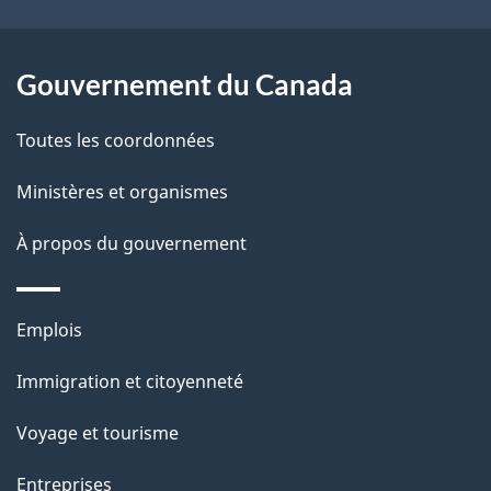
r
p
o
a
a
Gouvernement du Canada
c
g
Toutes les coordonnées
t
e
i
Ministères et organismes
o
À propos du gouvernement
n
s
u
Thèmes
Emplois
r
et
c
Immigration et citoyenneté
sujets
e
Voyage et tourisme
t
t
Entreprises