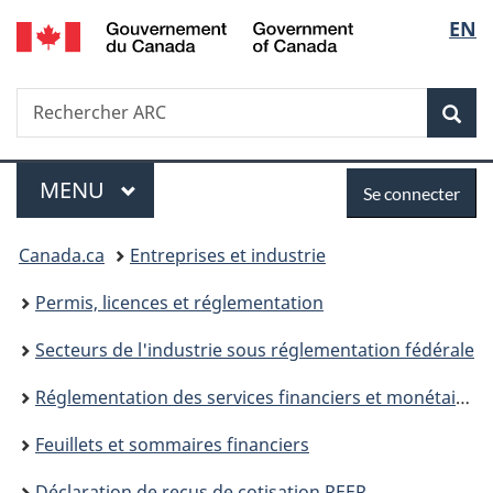
/
Sélec
EN
Passer
Passer
Passer
Government
au
à
à
de
of
contenu
«
la
Canada
Recherche
Rechercher
principal
Au
version
Rec
la
ARC
sujet
HTML
du
simplifiée
langu
Menu
Se
gouvernement
MENU
PRINCIPAL
Se connecter
»
connecter
Vous
Canada.ca
Entreprises et industrie
êtes
Permis, licences et réglementation
ici :
Secteurs de l'industrie sous réglementation fédérale
Réglementation des services financiers et monétaires
Feuillets et sommaires financiers
Déclaration de reçus de cotisation REER