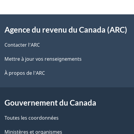
i
v
l
o
À
s
t
Agence du revenu du Canada (ARC)
propos
r
d
de
e
Contacter l’ARC
e
r
ce
Mettre à jour vos renseignements
l
é
site
t
À propos de l'ARC
a
r
p
o
a
a
Gouvernement du Canada
c
g
Toutes les coordonnées
t
e
i
Ministères et organismes