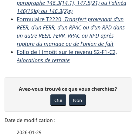
paragraphe 146.3(14.1), 147.5(21) ou l'alinéa
146(16)a) ou 146.3(2)e)
Formulaire T2220,
Transfert provenant d’un
REER, d’un FERR, d’un RPAC ou d’un RPD dans
un autre REER, FERR, RPAC ou RPD après
rupture du mariage ou de l’union de fait
Folio de l'impôt sur le revenu S2-F1-C2,
Allocations de retraite
D
D
Avez-vous trouvé ce que vous cherchiez?
é
o
Oui
Non
n
t
n
a
e
2026-01-29
z