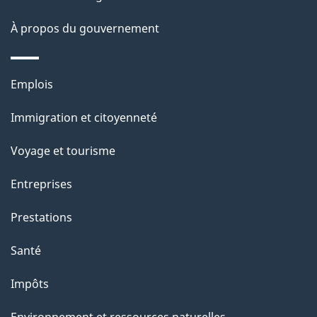
o
À propos du gouvernement
n
s
u
Thèmes
Emplois
r
et
c
Immigration et citoyenneté
sujets
e
Voyage et tourisme
t
t
Entreprises
e
Prestations
p
a
Santé
g
Impôts
e
Environnement et ressources naturelles