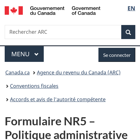
/
Sélec
EN
Passer
Passer
Passer
Government
au
à
à
de
of
contenu
«
la
Canada
Recherche
Rechercher
principal
Au
version
Rec
la
ARC
sujet
HTML
du
simplifiée
langu
Menu
Se
gouvernement
MENU
PRINCIPAL
Se connecter
»
connecter
Vous
Canada.ca
Agence du revenu du Canada (ARC)
êtes
Conventions fiscales
ici :
Accords et avis de l'autorité compétente
Formulaire NR5 –
Politique administrative