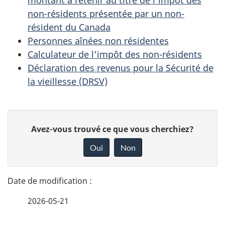
non-résidents présentée par un non-
résident du Canada
Personnes aînées non résidentes
Calculateur de l’impôt des non-résidents
Déclaration des revenus pour la Sécurité de
la vieillesse (DRSV)
D
D
Avez-vous trouvé ce que vous cherchiez?
é
o
Oui
Non
n
t
n
a
e
2026-05-21
i
z
v