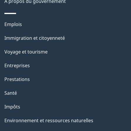
À propos du gouvernement
n
s
u
Thèmes
Emplois
r
et
c
Immigration et citoyenneté
sujets
e
Voyage et tourisme
t
t
Entreprises
e
Prestations
p
a
Santé
g
Impôts
e
Environnement et ressources naturelles