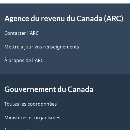
l
o
À
s
t
Agence du revenu du Canada (ARC)
propos
r
d
de
e
Contacter l’ARC
e
r
ce
Mettre à jour vos renseignements
l
é
site
t
À propos de l'ARC
a
r
p
o
a
a
Gouvernement du Canada
c
g
Toutes les coordonnées
t
e
i
Ministères et organismes
o