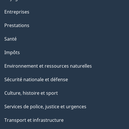
t
t
Entreprises
e
Prestations
p
a
Santé
g
Impôts
e
Environnement et ressources naturelles
Sécurité nationale et défense
Culture, histoire et sport
Services de police, justice et urgences
Transport et infrastructure