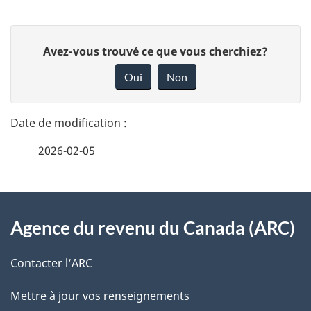
D
D
Avez-vous trouvé ce que vous cherchiez?
é
o
Oui
Non
n
t
n
a
e
2026-02-05
i
z
v
l
o
À
s
t
Agence du revenu du Canada (ARC)
propos
r
d
de
e
Contacter l’ARC
e
r
ce
Mettre à jour vos renseignements
l
é