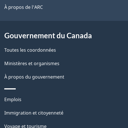
site
t
À propos de l'ARC
a
r
p
o
a
a
Gouvernement du Canada
c
g
Toutes les coordonnées
t
e
i
Ministères et organismes
o
À propos du gouvernement
n
s
u
Thèmes
Emplois
r
et
c
Immigration et citoyenneté
sujets
e
Voyage et tourisme