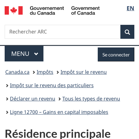
/
Sélec
EN
Passer
Passer
Passer
Government
au
à
à
de
of
contenu
«
la
Canada
Recherche
Rechercher
principal
Au
version
Rec
la
ARC
sujet
HTML
du
simplifiée
langu
Menu
Se
gouvernement
MENU
PRINCIPAL
Se connecter
»
connecter
Vous
Canada.ca
Impôts
Impôt sur le revenu
êtes
Impôt sur le revenu des particuliers
ici :
Déclarer un revenu
Tous les types de revenu
Ligne 12700 – Gains en capital imposables
Résidence principale