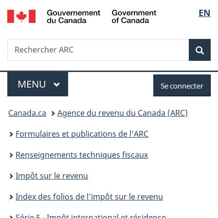
/
Sélec
EN
Passer
Passer
Passer
Government
au
à
à
de
of
contenu
«
la
Canada
Recherche
Rechercher
principal
Au
version
Rec
la
ARC
sujet
HTML
du
simplifiée
langu
Menu
Se
gouvernement
MENU
PRINCIPAL
Se connecter
»
connecter
Vous
Canada.ca
Agence du revenu du Canada (ARC)
êtes
Formulaires et publications de l'ARC
ici :
Renseignements techniques fiscaux
Impôt sur le revenu
Index des folios de l’impôt sur le revenu
Série 5 - Impôt international et résidence