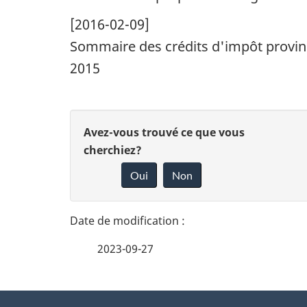
[2016-02-09]
Sommaire des crédits d'impôt provinc
2015
D
D
Avez-vous trouvé ce que vous
é
cherchiez?
o
Oui
Non
t
n
n
a
e
i
2023-09-27
z
l
v
À