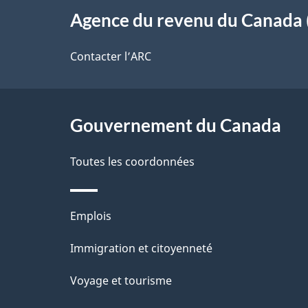
s
o
Agence du revenu du Canada 
propos
d
t
de
Contacter l’ARC
r
e
ce
e
l
r
site
Gouvernement du Canada
a
é
Toutes les coordonnées
p
t
a
r
Thèmes
Emplois
o
g
et
Immigration et citoyenneté
a
e
sujets
c
Voyage et tourisme