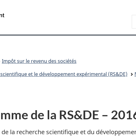
Passer
Passer
Passer
au
à
à
/
R
contenu
«
la
Government
A
principal
Au
version
of
sujet
HTML
Canada
du
simplifiée
gouvernement
»
Impôt sur le revenu des sociétés
scientifique et le développement expérimental (RS&DE)
amme de la RS&DE – 201
de la recherche scientifique et du développemen