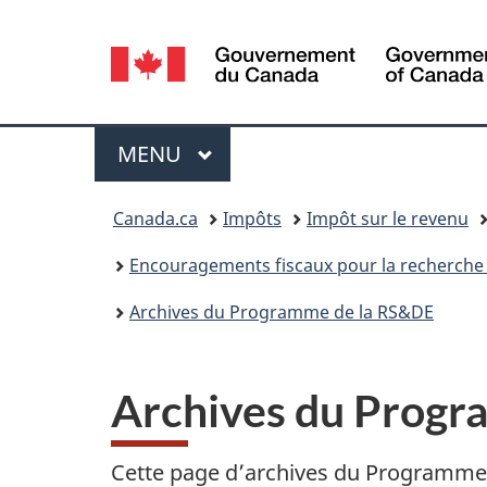
Sélection
de
la
Menu
MENU
PRINCIPAL
langue
Vous
Canada.ca
Impôts
Impôt sur le revenu
êtes
Encouragements fiscaux pour la recherche 
ici :
Archives du Programme de la RS&DE
Archives du Progr
Cette page d’archives du Programme 