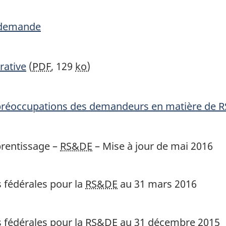
é-demande
rative
(
PDF
, 129
ko
)
s préoccupations des demandeurs en matière de
R
prentissage –
RS&DE
– Mise à jour de mai 2016
s fédérales pour la
RS&DE
au 31 mars 2016
s fédérales pour la
RS&DE
au 31 décembre 2015