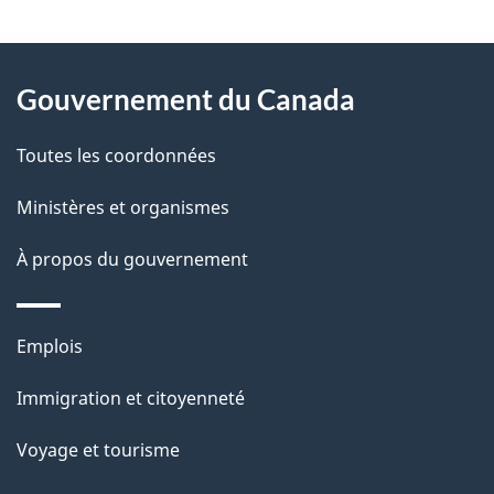
v
l
o
À
s
t
Gouvernement du Canada
propos
r
d
de
e
Toutes les coordonnées
e
r
ce
Ministères et organismes
l
é
site
t
À propos du gouvernement
a
r
p
o
Thèmes
Emplois
a
a
et
c
Immigration et citoyenneté
g
sujets
t
Voyage et tourisme
e
i