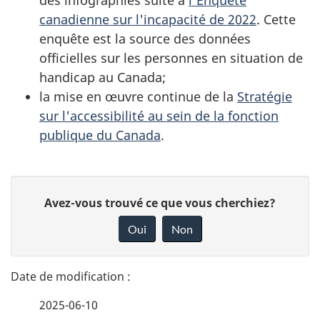
canadienne sur l'incapacité de 2022
. Cette
enquête est la source des données
officielles sur les personnes en situation de
handicap au Canada;
la mise en œuvre continue de la
Stratégie
sur l'accessibilité au sein de la fonction
publique du Canada
.
D
D
Avez-vous trouvé ce que vous cherchiez?
é
o
Oui
Non
n
t
n
a
e
2025-06-10
i
z