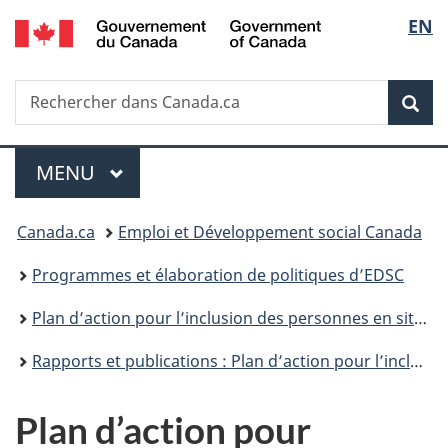
/
Sélec
EN
Passer
Passer
Passer
Government
au
à
à
de
of
contenu
«
la
Canada
Recherche
Rechercher
principal
Au
version
Rec
la
dans
sujet
HTML
Canada.ca
du
simplifiée
langu
Menu
gouvernement
MENU
PRINCIPAL
»
Vous
Canada.ca
Emploi et Développement social Canada
êtes
Programmes et élaboration de politiques d’EDSC
ici :
Plan d’action pour l’inclusion des personnes en situation de handicap du Canada
Rapports et publications : Plan d’action pour l’inclusion des personnes en situation de handicap du Canada
Plan d’action pour