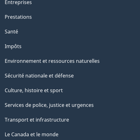
o
Entreprises
n
Prestations
s
u
Santé
r
Impôts
c
e
Environnement et ressources naturelles
t
Sécurité nationale et défense
t
e
Culture, histoire et sport
p
Services de police, justice et urgences
a
g
Transport et infrastructure
e
Le Canada et le monde