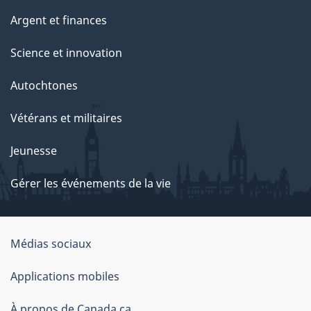
Argent et finances
Science et innovation
Autochtones
Vétérans et militaires
Jeunesse
Gérer les événements de la vie
Organisation
Médias sociaux
du
Applications mobiles
gouvernement
À propos de Canada.ca