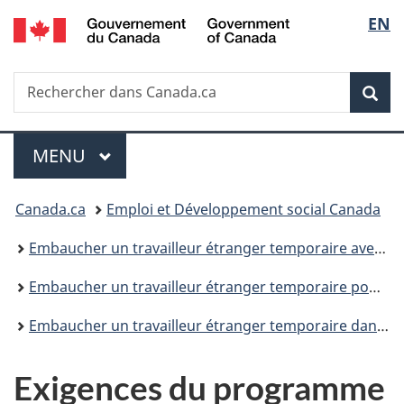
/
Sélec
EN
Passer
Passer
Passer
Government
au
à
à
de
of
contenu
«
la
Canada
Recherche
Rechercher
principal
Au
version
Rec
la
dans
sujet
HTML
Canada.ca
du
simplifiée
langu
Menu
gouvernement
MENU
PRINCIPAL
»
Vous
Canada.ca
Emploi et Développement social Canada
êtes
Embaucher un travailleur étranger temporaire avec une évaluation d'impact sur le marché du travail
ici :
Embaucher un travailleur étranger temporaire pour un poste à haut salaire ou à bas salaire
Embaucher un travailleur étranger temporaire dans un poste à haut salaire
Exigences du programme