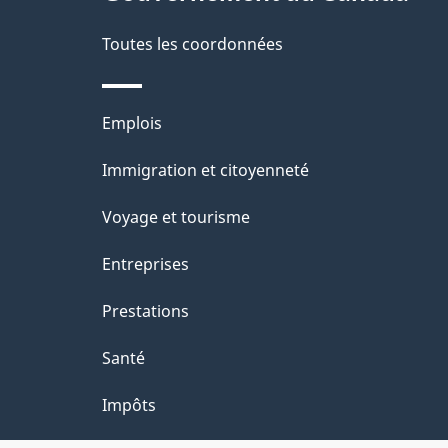
d
e
Toutes les coordonnées
l
Thèmes
Emplois
a
et
Immigration et citoyenneté
p
sujets
Voyage et tourisme
a
Entreprises
g
Prestations
e
Santé
Impôts