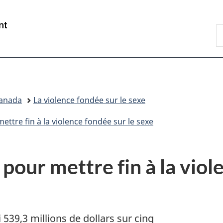
Passer
Passer
Passer
au
à
à
/
R
contenu
«
la
Government
F
principal
Au
version
of
sujet
HTML
Canada
du
simplifiée
gouvernement
»
Canada
La violence fondée sur le sexe
ttre fin à la violence fondée sur le sexe
pour mettre fin à la viol
539,3 millions de dollars sur cinq