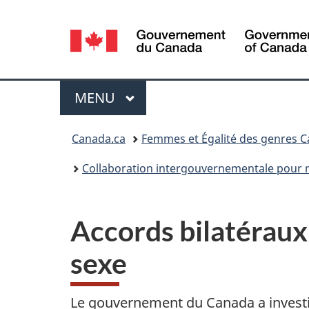
Sélection
de
la
Menu
MENU
PRINCIPAL
langue
Vous
Canada.ca
Femmes et Égalité des genres 
êtes
Collaboration intergouvernementale pour me
ici :
Accords bilatéraux 
sexe
Le gouvernement du Canada a investi 