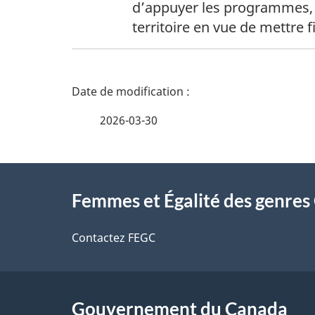
1
d’appuyer les programmes, le
territoire en vue de mettre f
D
é
2026-03-30
t
À
a
Femmes et Égalité des genre
propos
i
de
Contactez FEGC
l
ce
s
site
Gouvernement du Canada