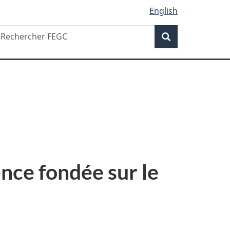
English
Recherche
echercher
Recherche
EGC
ence fondée sur le