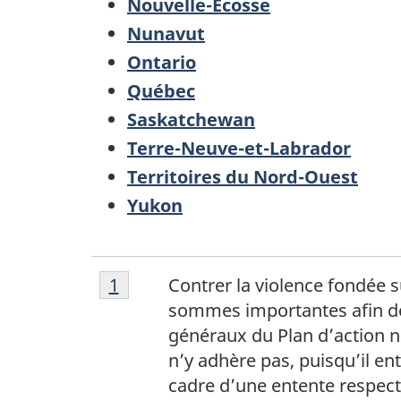
Nouvelle-Écosse
Nunavut
Ontario
Québec
Saskatchewan
Terre-Neuve-et-Labrador
Territoires du Nord-Ouest
Yukon
Notes
Retour à la référence de la note de
1
Contrer la violence fondée s
de
sommes importantes afin de m
bas
généraux du Plan d’action n
de
n’y adhère pas, puisqu’il en
page
cadre d’une entente respec