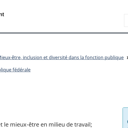
Passer
Passer
Passer
au
à
à
/
R
contenu
«
la
Government
d
principal
Au
version
of
C
sujet
HTML
Canada
du
simplifiée
gouvernement
»
ieux-être, inclusion et diversité dans la fonction publique
blique fédérale
t le mieux-être en milieu de travail;