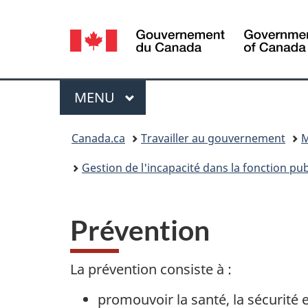
Sélection
de
la
Menu
MENU
PRINCIPAL
langue
Vous
Canada.ca
Travailler au gouvernement
M
êtes
Gestion de l'incapacité dans la fonction pu
ici :
Prévention
La prévention consiste à :
promouvoir la santé, la sécurité e