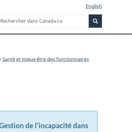
English
Recherche
echercher
Recherche
ans
anada.ca
Santé et mieux-être des fonctionnaires
Gestion de l'incapacité dans