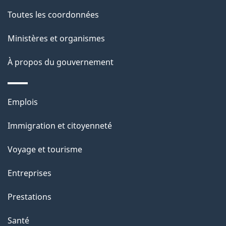
a
Toutes les coordonnées
p
Ministères et organismes
a
À propos du gouvernement
g
e
Thèmes
Emplois
et
Immigration et citoyenneté
sujets
Voyage et tourisme
Entreprises
Prestations
Santé