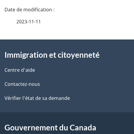
D
é
2023-11-11
t
À
a
Immigration et citoyenneté
propos
i
de
l
Centre d'aide
ce
s
Contactez-nous
site
d
Vérifier l’état de sa demande
e
l
Gouvernement du Canada