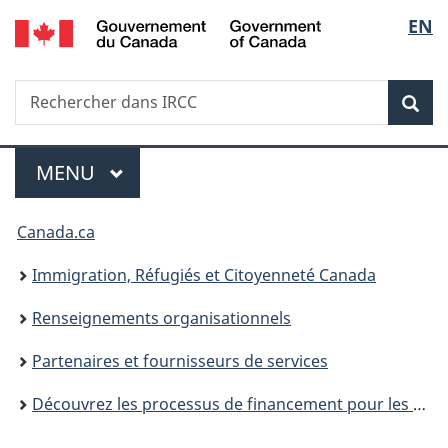
/
Sélec
EN
Passer
Passer
Passer
Government
au
à
à
de
of
contenu
«
la
Canada
Recherche
Rechercher
principal
Au
version
Rec
la
dans
sujet
HTML
IRCC
du
simplifiée
langu
Menu
gouvernement
MENU
PRINCIPAL
»
Vous
Canada.ca
êtes
Immigration, Réfugiés et Citoyenneté Canada
ici :
Renseignements organisationnels
Partenaires et fournisseurs de services
Découvrez les processus de financement pour les services d’établissement