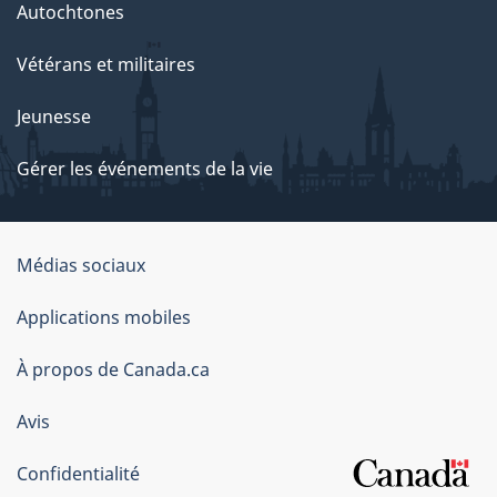
Autochtones
Vétérans et militaires
Jeunesse
Gérer les événements de la vie
Organisation
Médias sociaux
du
Applications mobiles
gouvernement
du
À propos de Canada.ca
Canada
Avis
Confidentialité