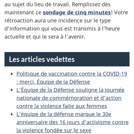
au sujet du lieu de travail. Remplissez dès
E
maintenant ce
sondage de cinq minutes
! Votre
S
rétroaction aura une incidence sur le type
d’information qui vous est transmis à l’heure
D
actuelle et qui le sera à l’avenir.
E
L
Les articles vedettes
’
Politique de vaccination contre la COVID-19
: merci, Équipe de la Défense
É
L’Équipe de la Défense souligne la Journée
Q
nationale de commémoration et d’action
contre la violence faite aux femmes
U
L'équipe de la défense marque le 30e
I
anniversaire des 16 jours d'activisme contre
la violence fondée sur le sexe