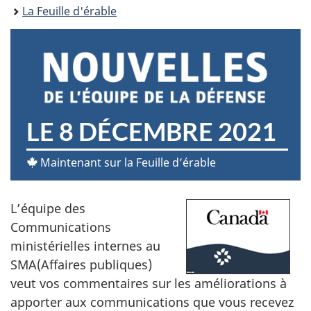
ici :
La Feuille d'érable
N
LE 8 DÉCEMBRE 2021
O
Maintenant sur la Feuille d’érable
U
L’équipe des
V
Communications
E
ministérielles internes au
SMA(Affaires publiques)
L
veut vos commentaires sur les améliorations à
L
apporter aux communications que vous recevez