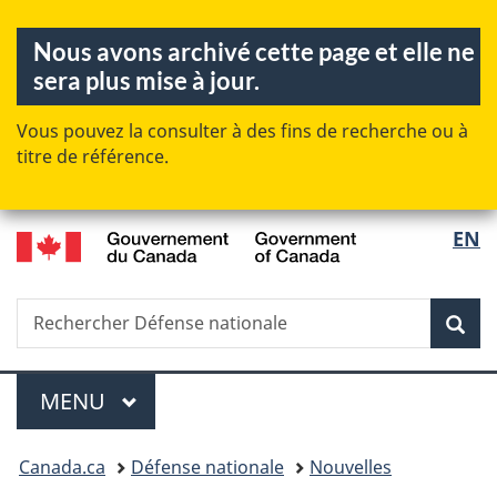
Passer
Passer
Passer
Nous avons archivé cette page et elle ne
au
à
à
sera plus mise à jour.
contenu
«
la
principal
Au
version
Vous pouvez la consulter à des fins de recherche ou à
sujet
HTML
titre de référence.
du
simplifiée
gouvernement
»
/
EN
Sélecti
Government
de
of
la
Canada
Rechercher
Recherche
Rec
langue
Défense
nationale
Menu
MENU
PRINCIPAL
Vous
Canada.ca
Défense nationale
Nouvelles
êtes