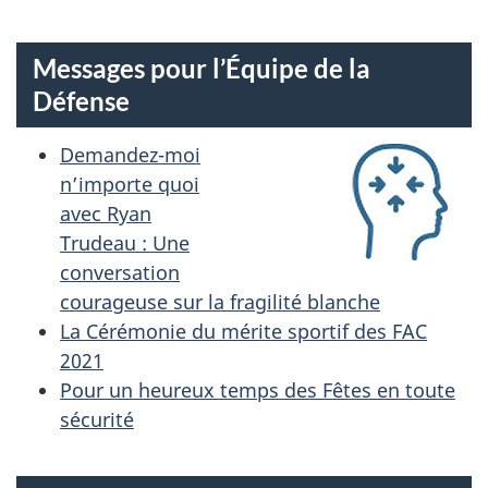
P
E
Messages pour l’Équipe de la
D
Défense
E
Demandez-moi
L
n’importe quoi
avec Ryan
A
Trudeau : Une
D
conversation
courageuse sur la fragilité blanche
É
La Cérémonie du mérite sportif des FAC
2021
F
Pour un heureux temps des Fêtes en toute
E
sécurité
N