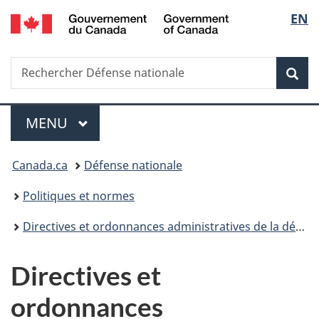
/
Sélec
EN
Passer
Passer
Passer
Government
au
à
à
de
of
contenu
«
la
Canada
Recherche
Rechercher
principal
Au
version
Rec
la
Défense
sujet
HTML
nationale
du
simplifiée
langu
Menu
gouvernement
MENU
PRINCIPAL
»
Vous
Canada.ca
Défense nationale
êtes
Politiques et normes
ici :
Directives et ordonnances administratives de la défense
Directives et
ordonnances