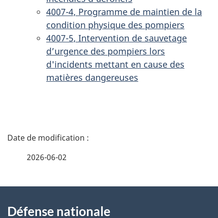
4007-4, Programme de maintien de la
condition physique des pompiers
4007-5, Intervention de sauvetage
d’urgence des pompiers lors
d'incidents mettant en cause des
matières dangereuses
D
é
2026-06-02
t
À
a
Défense nationale
propos