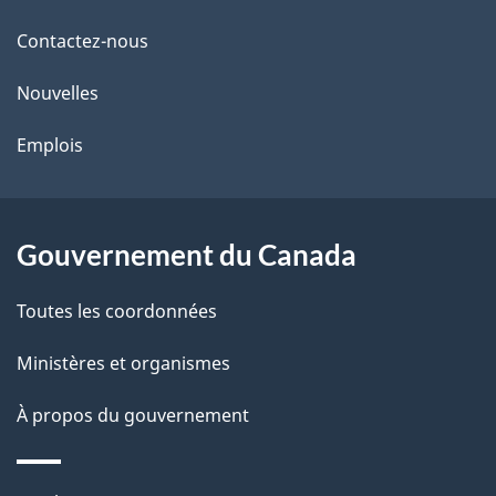
i
de
l
Contactez-nous
ce
s
Nouvelles
site
d
Emplois
e
l
Gouvernement du Canada
a
Toutes les coordonnées
p
Ministères et organismes
a
À propos du gouvernement
g
e