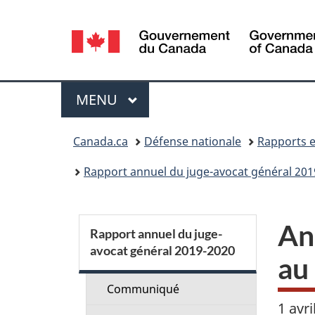
Sélection
de
la
Menu
MENU
PRINCIPAL
langue
Vous
Canada.ca
Défense nationale
Rapports e
êtes
Rapport annuel du juge-avocat général 201
ici :
S
An
Rapport annuel du juge-
avocat général 2019-2020
e
au
c
Communiqué
1 avr