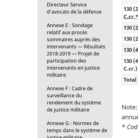
Directeur Service
130 (
d'avocats de la défense
C.cr.
Annexe E : Sondage
130 (2
relatif aux procès
130 (2
sommaires auprès des
intervenants — Résultats
130 (4
2018-2019 — Projet de
130 (
participation des
intervenants en justice
C.cr.)
militaire
Total
Annexe F : Cadre de
surveillance du
rendement du système
Note:
de justice militaire
annue
Annexe G : Normes de
*
Cod
temps dans le système de
justice militaire