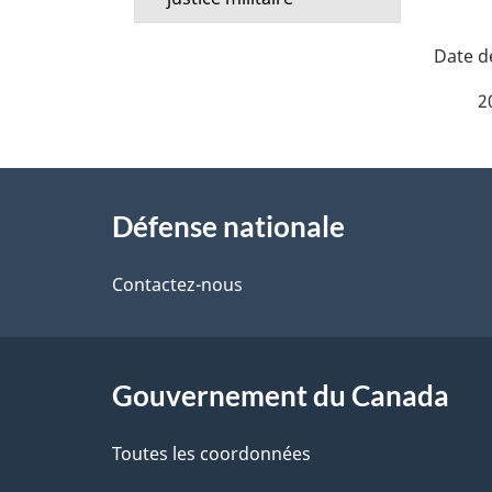
D
é
2
t
À
a
Défense nationale
propos
i
de
Contactez-nous
l
ce
s
site
Gouvernement du Canada
d
e
Toutes les coordonnées