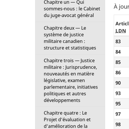
Chapitre un — Qui
t
À jour
sommes-nous : le Cabinet
du juge-avocat général
i
Articl
Chapitre deux — Le
o
LDN
système de justice
83
militaire canadien :
n
structure et statistiques
84
M
Chapitre trois — Justice
85
militaire : Jurisprudence,
e
86
nouveautés en matière
législative, examen
90
n
parlementaire, initiatives
93
politiques et autres
u
développements
95
Chapitre quatre : Le
97
Projet d’évaluation et
98
d’amélioration de la