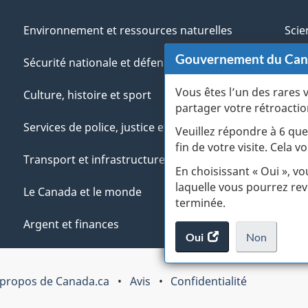
Environnement et ressources naturelles
Scie
Gouvernement du Ca
Sécurité nationale et défense
Aut
Vous êtes l’un des rares 
Culture, histoire et sport
Vété
partager votre rétroactio
Services de police, justice et urgences
Jeun
Veuillez répondre à 6 que
fin de votre visite. Cela
Transport et infrastructure
Gére
En choisissant « Oui », v
laquelle vous pourrez rev
Le Canada et le monde
terminée.
Argent et finances
Oui
accéder
Non
au
je
.
sondage.
ne
 propos de Canada.ca
Avis
Confidentialité
veux
pas