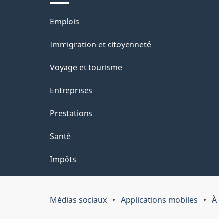
l
Thèmes
Emplois
a
et
Immigration et citoyenneté
p
sujets
Voyage et tourisme
a
Entreprises
g
Prestations
e
Santé
Impôts
Médias sociaux
Applications mobiles
À
Organisation