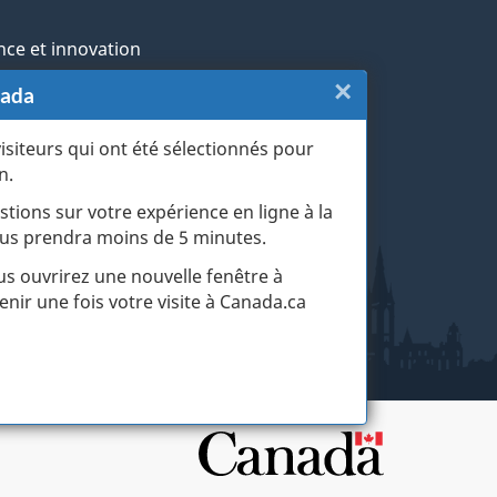
nce et innovation
×
Fermer
nada
ochtones
:
visiteurs qui ont été sélectionnés pour
rans et militaires
n.
Sondage
esse
stions sur votre expérience en ligne à la
du
 vous prendra moins de 5 minutes.
r les événements de la vie
site
ous ouvrirez une nouvelle fenêtre à
enir une fois votre visite à Canada.ca
web
(touche
d'échapp