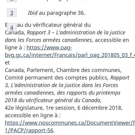
de
de
Notes
bas
page
Ibid
au paragraphe 36.
Retour à la référence de la note de bas de page
3
de
de
1
Notes
bas
Bureau du vérificateur général du
page
Retour à la référence de la note de bas de page
4
de
de
Canada,
Rapport 3 – L’administration de la justice
2
bas
page
dans les Forces armées canadiennes
, accessible en
de
3
ligne à :
https://www.oag-
page
bvg.gc.ca/internet/Francais/parl_oag_201805_03_f
4
et
Canada, Parlement, Chambre des communes,
Comité permanent des comptes publics,
Rapport
3, L’administration de la justice dans les Forces
armées canadiennes, des rapports du printemps
2018 du vérificateur général du Canada
,
42e législature, 1re session, 6 décembre 2018,
accessible en ligne à :
https://www.noscommunes.ca/DocumentViewer/f
1/PACP/rapport-56
.