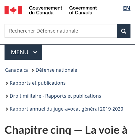
/
Sélec
EN
Passer
Passer
Passer
Passer
Government
au
à
au
à
de
of
contenu
«
menu
la
Canada
Recherche
Rechercher
principal
Au
de
version
Rec
la
Défense
sujet
la
HTML
nationale
du
section
simplifiée
langu
Menu
gouvernement
MENU
PRINCIPAL
»
Vous
Canada.ca
Défense nationale
êtes
Rapports et publications
ici :
Droit militaire - Rapports et publications
Rapport annuel du juge-avocat général 2019-2020
Chapitre cinq — La voie à