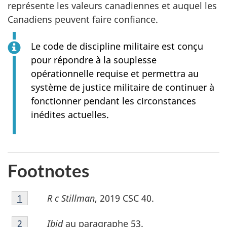
représente les valeurs canadiennes et auquel les
Canadiens peuvent faire confiance.
Le code de discipline militaire est conçu
pour répondre à la souplesse
opérationnelle requise et permettra au
système de justice militaire de continuer à
fonctionner pendant les circonstances
inédites actuelles.
Footnotes
Notes
R c Stillman
, 2019 CSC 40.
Retour à la référence de la note de bas de page
1
de
Notes
bas
Ibid
au paragraphe 53.
Retour à la référence de la note de bas de page
2