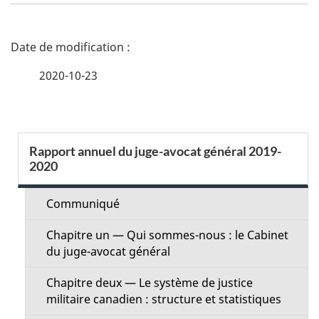
D
é
2020-10-23
t
a
S
Rapport annuel du juge-avocat général 2019-
i
2020
e
l
c
Communiqué
s
t
Chapitre un — Qui sommes-nous : le Cabinet
d
du juge-avocat général
i
e
Chapitre deux — Le système de justice
o
militaire canadien : structure et statistiques
l