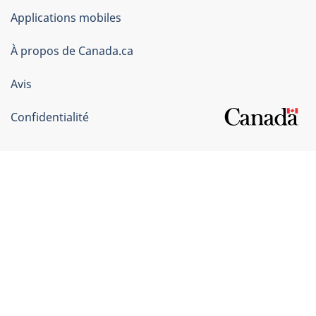
du
Applications mobiles
gouvernement
du
À propos de Canada.ca
Canada
Avis
Confidentialité