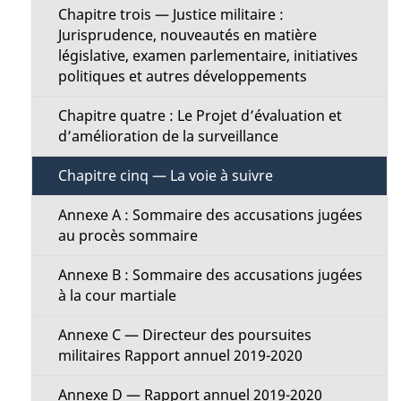
n
Chapitre trois — Justice militaire :
a
Jurisprudence, nouveautés en matière
M
législative, examen parlementaire, initiatives
p
politiques et autres développements
e
a
Chapitre quatre : Le Projet d’évaluation et
n
d’amélioration de la surveillance
g
u
Chapitre cinq — La voie à suivre
e
Annexe A : Sommaire des accusations jugées
au procès sommaire
Annexe B : Sommaire des accusations jugées
à la cour martiale
Annexe C — Directeur des poursuites
militaires Rapport annuel 2019-2020
Annexe D — Rapport annuel 2019-2020