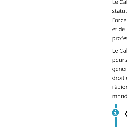
Le Ca
statu
Force
et de
profe
Le Ca
pours
généra
droit
régio
monde