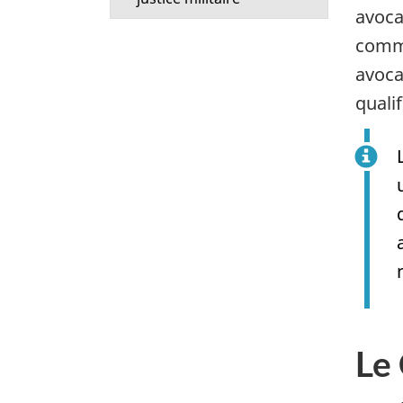
avoca
comma
avoca
quali
Le 