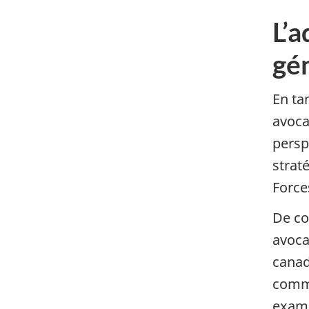
L’a
gé
En tan
avoca
persp
strat
Force
De co
avoca
canad
comma
exami