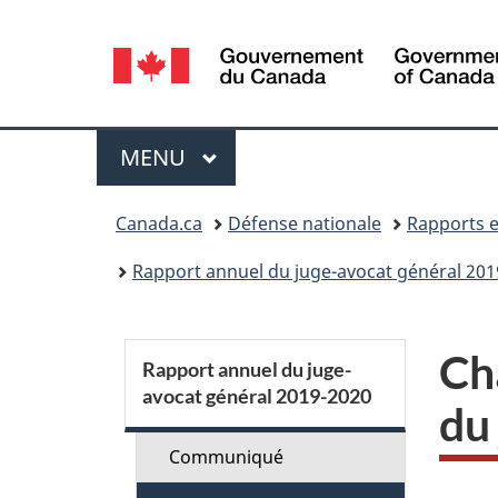
Sélection
de
la
Menu
MENU
PRINCIPAL
langue
Vous
Canada.ca
Défense nationale
Rapports e
êtes
Rapport annuel du juge-avocat général 201
ici :
S
Ch
Rapport annuel du juge-
avocat général 2019-2020
e
du
c
Communiqué