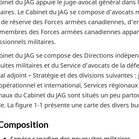
binet du JAG appuie le juge-avocat général dans l
taires. Le Cabinet du JAG se compose d’avocats mil
 de réserve des Forces armées canadiennes, d’emp
 membres des Forces armées canadiennes appart
ssionnels militaires.
binet du JAG se compose des Directions indépen
uites militaires et du Service d’avocats de la d
l adjoint – Stratégie et des divisions suivantes : j
 opérationnel et international, Services régionaux
naux du Cabinet du JAG sont situés un peu partou
. La figure 1-1 présente une carte des divers b
Composition
Service canadien des poursuites militaires