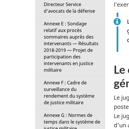
l’exer
Directeur Service
d'avocats de la défense
Annexe E : Sondage
relatif aux procès
sommaires auprès des
intervenants — Résultats
2018-2019 — Projet de
participation des
intervenants en justice
Le
militaire
gé
Annexe F : Cadre de
surveillance du
rendement du système
Le ju
de justice militaire
poste
Annexe G : Normes de
Le ju
temps dans le système de
d'un a
justice militaire