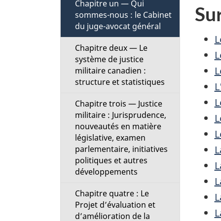
Chapitre un — Qui
t
Sur
sommes-nous : le Cabinet
du juge-avocat général
i
L
Chapitre deux — Le
o
L
système de justice
L
militaire canadien :
n
structure et statistiques
L
M
L
Chapitre trois — Justice
militaire : Jurisprudence,
L
e
nouveautés en matière
L
législative, examen
n
L
parlementaire, initiatives
politiques et autres
L
u
développements
L
Chapitre quatre : Le
L
Projet d’évaluation et
L
d’amélioration de la