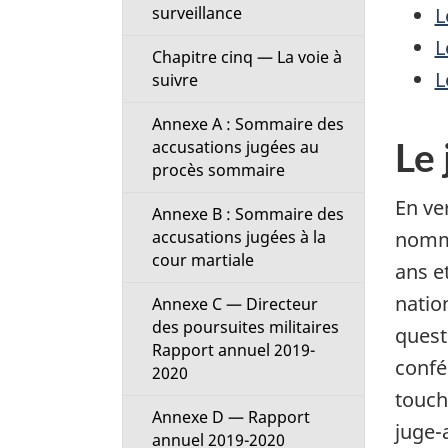
L
surveillance
L
Chapitre cinq — La voie à
L
suivre
Annexe A : Sommaire des
Le 
accusations jugées au
procès sommaire
En ver
Annexe B : Sommaire des
accusations jugées à la
nommé
cour martiale
ans e
natio
Annexe C — Directeur
des poursuites militaires
quest
Rapport annuel 2019-
confér
2020
touch
Annexe D — Rapport
juge-
annuel 2019-2020