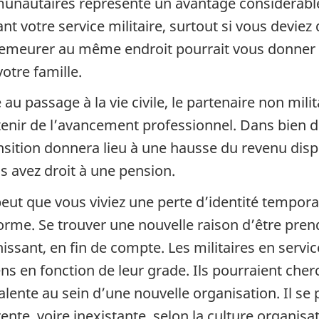
nautaires représente un avantage considérable qu
nt votre service militaire, surtout si vous dev
demeurer au même endroit pourrait vous donner 
otre famille.
 au passage à la vie civile, le partenaire non mil
tenir de l’avancement professionnel. Dans bien d
ansition donnera lieu à une hausse du revenu dispo
us avez droit à une pension.
 peut que vous viviez une perte d’identité tempora
forme. Se trouver une nouvelle raison d’être pre
issant, en fin de compte. Les militaires en servic
ens en fonction de leur grade. Ils pourraient che
alente au sein d’une nouvelle organisation. Il se 
ente, voire inexistante, selon la culture organisa