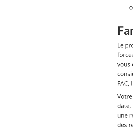
c
Fa
Le pr
force
vous 
consi
FAC, l
Votre
date, 
une r
des r