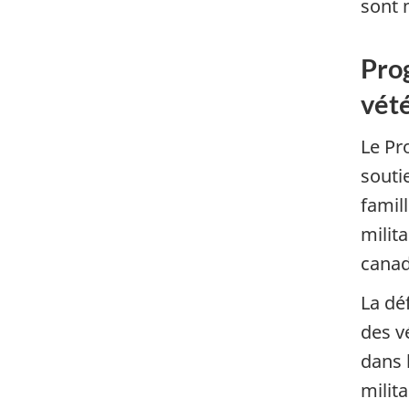
sont 
Prog
vét
Le Pr
souti
famill
milit
canad
La déf
des v
dans 
milit