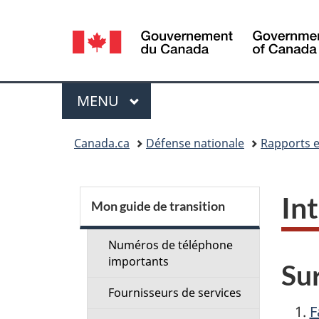
Sélection
de
la
Menu
MENU
PRINCIPAL
langue
Vous
Canada.ca
Défense nationale
Rapports e
êtes
ici :
S
In
Mon guide de transition
e
Numéros de téléphone
c
importants
Sur
Fournisseurs de services
t
F