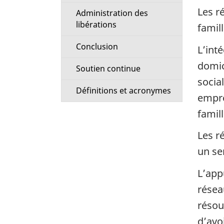
Les r
Administration des
libérations
famil
Conclusion
L’inté
domic
Soutien continue
socia
Définitions et acronymes
empre
famill
Les r
un se
L’appu
résea
résou
d’avoi