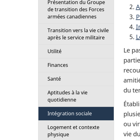
Présentation du Groupe
i
A
de transition des Forces
P
armées canadiennes
o
I
Transition vers la vie civile
n
L
après le service militaire
M
Le pas
Utilité
parti
e
Finances
recou
n
Santé
amiti
du te
u
Aptitudes à la vie
quotidienne
Établ
plusi
Intégration sociale
ou vir
Logement et contexte
vie d
physique