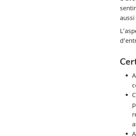
senti
aussi
L’asp
d’ent
Cert
A
c
C
p
r
a
A