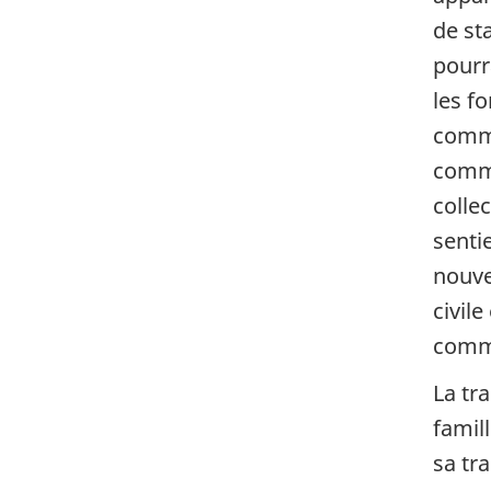
de sta
pourr
les f
commu
comme
collec
senti
nouvel
civil
commu
La tra
famil
sa tr