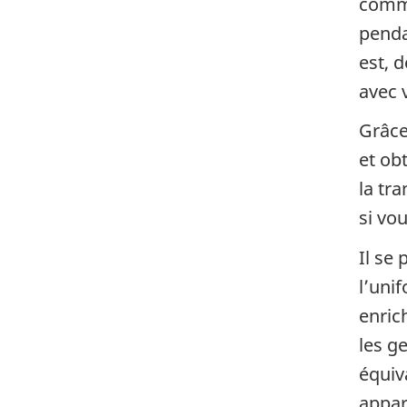
commu
penda
est, 
avec v
Grâce
et ob
la tr
si vo
Il se
l’uni
enrich
les g
équiv
appar