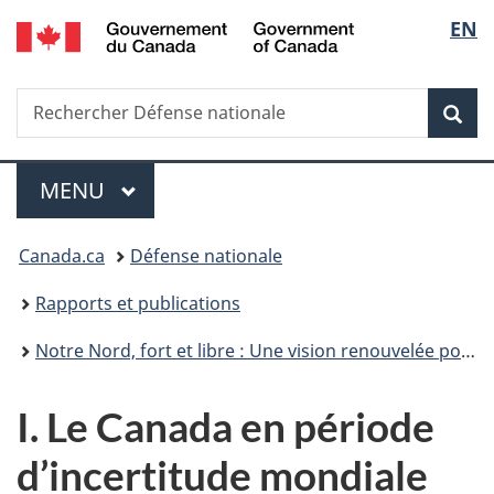
/
Sélec
EN
Passer
Passer
Passer
Passer
Government
au
à
au
à
de
of
contenu
«
menu
la
Canada
Recherche
Rechercher
principal
Au
de
version
Rec
la
Défense
sujet
la
HTML
nationale
du
section
simplifiée
langu
Menu
gouvernement
MENU
PRINCIPAL
»
Vous
Canada.ca
Défense nationale
êtes
Rapports et publications
ici :
Notre Nord, fort et libre : Une vision renouvelée pour la défense du Canada
I. Le Canada en période
d’incertitude mondiale