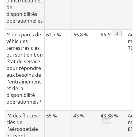
d’instruction et
de
disponibilités
opérationnelles
Note de bas
2
% des parcs de
62.7 %
65.8 %
56 %
Au
véhicules
moi
terrestres clés
70 
qui sont en bon
état de service
pour répondre
aux besoins de
l’entraînement
et de la
disponibilité
opérationnels*
% des flottes
55 %
43 %
43.88 %
Au
Note de bas de pa
3
clés de
moi
l’aérospatiale
85 
qui sont