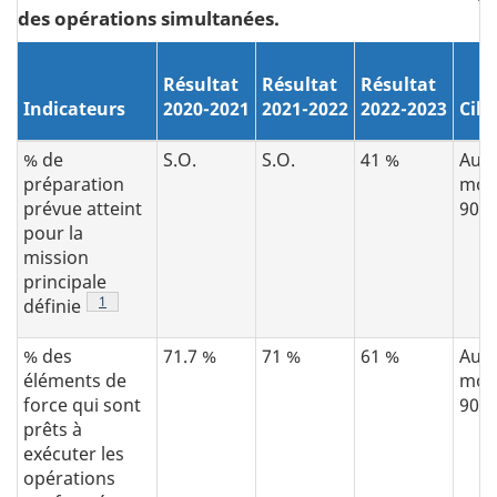
des opérations simultanées.
Résultat
Résultat
Résultat
Indicateurs
2020-2021
2021-2022
2022-2023
Cibl
% de
S.O.
S.O.
41 %
Au
préparation
moi
prévue atteint
90 
pour la
mission
principale
Note de bas de page
1
définie
% des
71.7 %
71 %
61 %
Au
éléments de
moi
force qui sont
90 
prêts à
exécuter les
opérations