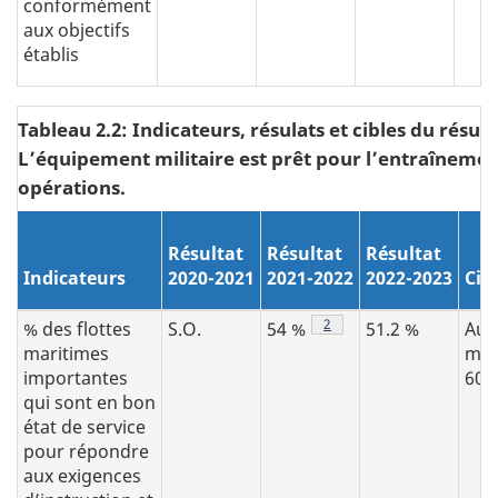
conformément
aux objectifs
établis
Tableau 2.2: Indicateurs, résulats et cibles du résult
L’équipement militaire est prêt pour l’entraînement
opérations.
Résultat
Résultat
Résultat
Indicateurs
2020-2021
2021-2022
2022-2023
Cib
Note de bas de page
2
% des flottes
S.O.
54 %
51.2 %
Au
maritimes
moi
importantes
60 
qui sont en bon
état de service
pour répondre
aux exigences