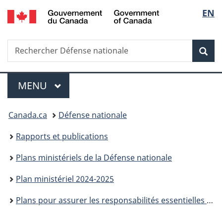
/
Sélec
EN
Passer
Passer
Passer
Passer
Government
au
à
au
à
de
of
contenu
«
menu
la
Canada
Recherche
Rechercher
principal
Au
de
version
Rec
la
Défense
sujet
la
HTML
nationale
du
section
simplifiée
langu
Menu
gouvernement
MENU
PRINCIPAL
»
Vous
Canada.ca
Défense nationale
êtes
Rapports et publications
ici :
Plans ministériels de la Défense nationale
Plan ministériel 2024-2025
Plans pour assurer les responsabilités essentielles et les services internes