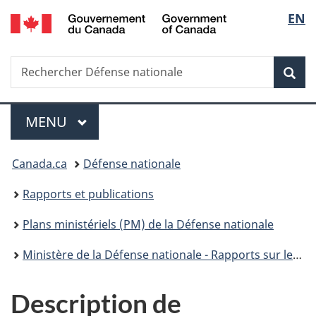
/
Sélec
EN
Passer
Passer
Passer
Passer
Government
au
à
au
à
de
of
contenu
«
menu
la
Canada
Recherche
Rechercher
principal
Au
de
version
Rec
la
Défense
sujet
la
HTML
nationale
du
section
simplifiée
langu
Menu
gouvernement
MENU
PRINCIPAL
»
Vous
Canada.ca
Défense nationale
êtes
Rapports et publications
ici :
Plans ministériels (PM) de la Défense nationale
Ministère de la Défense nationale - Rapports sur les plans et les priorités 2013-2014
Description de