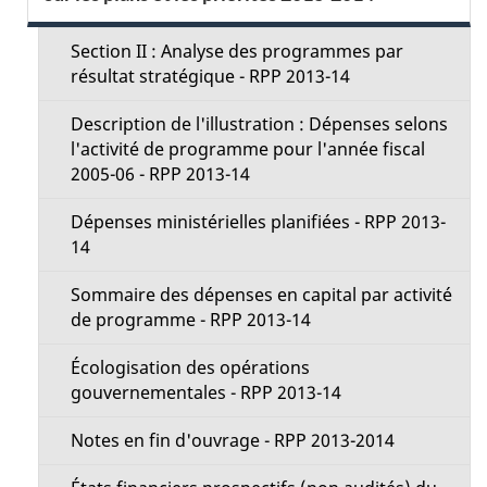
e
l
c
Section II : Analyse des programmes par
s
résultat stratégique - RPP 2013-14
t
d
Description de l'illustration : Dépenses selons
i
l'activité de programme pour l'année fiscal
e
2005-06 - RPP 2013-14
o
l
Dépenses ministérielles planifiées - RPP 2013-
n
14
a
M
Sommaire des dépenses en capital par activité
p
de programme - RPP 2013-14
e
a
Écologisation des opérations
n
gouvernementales - RPP 2013-14
g
u
Notes en fin d'ouvrage - RPP 2013-2014
e