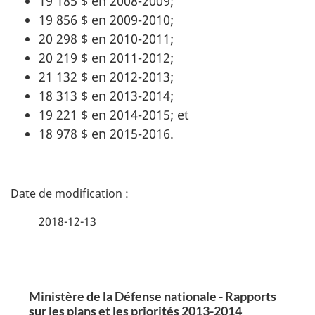
19 185 $ en 2008-2009;
19 856 $ en 2009-2010;
20 298 $ en 2010-2011;
20 219 $ en 2011-2012;
21 132 $ en 2012-2013;
18 313 $ en 2013-2014;
19 221 $ en 2014-2015; et
18 978 $ en 2015-2016.
D
é
2018-12-13
t
a
S
Ministère de la Défense nationale - Rapports
i
sur les plans et les priorités 2013-2014