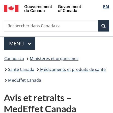
/
Sélec
EN
Passer
Passer
Passer
Passer
Government
au
à
au
à
de
of
contenu
«
menu
la
Canada
Recherche
Rechercher
principal
Au
de
version
Rec
la
dans
sujet
la
HTML
Canada.ca
du
section
simplifiée
langu
Menu
gouvernement
MENU
PRINCIPAL
»
Vous
Canada.ca
Ministères et organismes
êtes
Santé Canada
Médicaments et produits de santé
ici :
MedEffet Canada
Avis et retraits –
MedEffet Canada