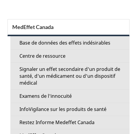
t
a
S
MedEffet Canada
i
e
l
Base de données des effets indésirables
c
s
Centre de ressource
t
d
Signaler un effet secondaire d'un produit de
i
santé, d'un médicament ou d'un dispositif
e
médical
o
l
Examens de l'innocuité
n
a
InfoVigilance sur les produits de santé
M
p
Restez Informe Medeffet Canada
e