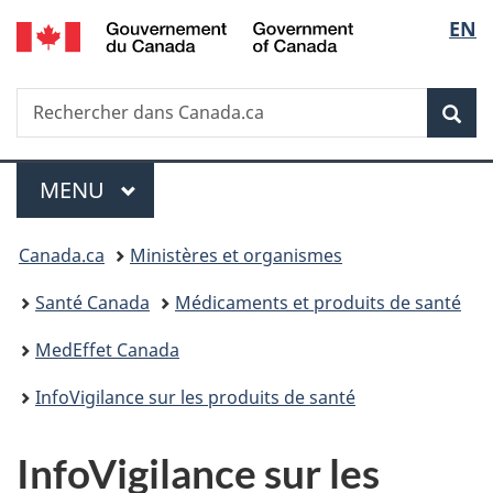
/
Sélec
EN
Passer
Passer
Passer
Government
au
à
à
de
of
contenu
«
la
Canada
Recherche
Rechercher
principal
Au
version
Rec
la
dans
sujet
HTML
Canada.ca
du
simplifiée
langu
Menu
gouvernement
MENU
PRINCIPAL
»
Vous
Canada.ca
Ministères et organismes
êtes
Santé Canada
Médicaments et produits de santé
ici :
MedEffet Canada
InfoVigilance sur les produits de santé
InfoVigilance sur les