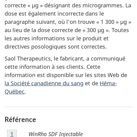
correcte « µg » désignant des microgrammes. La
dose est également incorrecte dans le
paragraphe suivant, où l'on trouve « 1 300 » µg »
au lieu de la dose correcte de « 300 µg ». Toutes
les autres informations sur le produit et
directives posologiques sont correctes.
Saol Therapeutics, le fabricant, a communiqué
cette information à ses clients. Cette
information est disponible sur les sites Web de
la Société canadienne du sang
et de
Héma-
Québec
.
Référence
Note
WinRho SDF Injectable
Retour à la référence de la note de bas de page
1