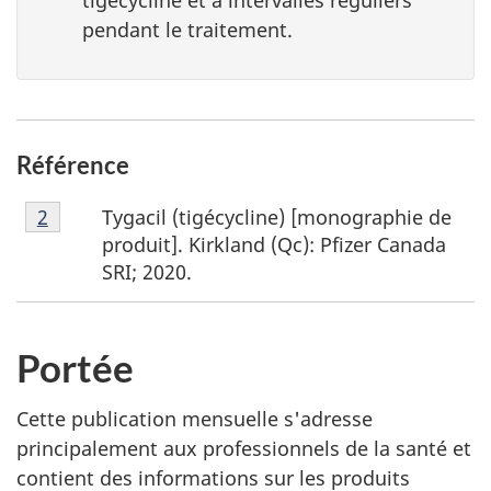
tigécycline et à intervalles réguliers
pendant le traitement.
Référence
Note
Tygacil (tigécycline) [monographie de
Retour à la référence de la note de bas de page
2
de
produit]. Kirkland (Qc): Pfizer Canada
bas
SRI; 2020.
de
page
2
Portée
Cette publication mensuelle s'adresse
principalement aux professionnels de la santé et
contient des informations sur les produits