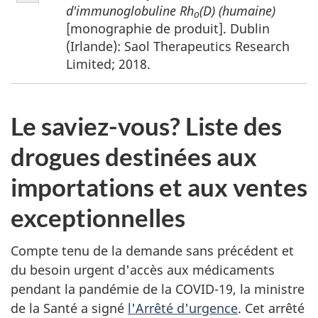
de
d'immunoglobuline Rh
(D) (humaine)
o
bas
[monographie de produit]. Dublin
de
(Irlande): Saol Therapeutics Research
page
Limited; 2018.
1
Le saviez-vous? Liste des
drogues destinées aux
importations et aux ventes
exceptionnelles
Compte tenu de la demande sans précédent et
du besoin urgent d'accès aux médicaments
pendant la pandémie de la COVID-19, la ministre
de la Santé a signé
l'Arrêté d'urgence
. Cet arrêté