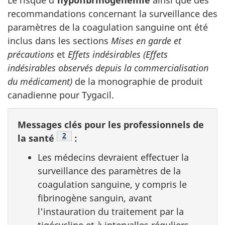
Le risque d
'hypofibrinogénémie
ainsi que des
recommandations concernant la surveillance des
paramètres de la coagulation sanguine ont été
inclus dans les sections
Mises en garde et
précautions
et
Effets indésirables (Effets
indésirables observés depuis la commercialisation
du médicament)
de la monographie de produit
canadienne pour Tygacil.
Messages clés pour les professionnels de
Note de bas de page
2
la santé
:
Les médecins devraient effectuer la
surveillance des paramètres de la
coagulation sanguine, y compris le
fibrinogène sanguin, avant
l'instauration du traitement par la