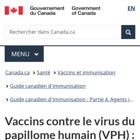
/
Sélec
EN
Passer
Passer
Passer
Government
au
à
à
de
of
contenu
«
la
Canada
Recherche
Rechercher
principal
Au
version
Rec
la
dans
sujet
HTML
Canada.ca
du
simplifiée
langu
Menu
gouvernement
MENU
PRINCIPAL
»
Vous
Canada.ca
Santé
Vaccins et immunisation
êtes
Guide canadien d'immunisation
ici :
Guide canadien d'immunisation : Partie 4. Agents immunisants
Vaccins contre le virus du
papillome humain (VPH) :