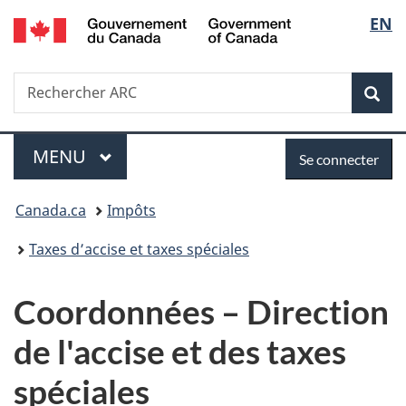
/
Sélec
EN
Passer
Passer
Passer
Government
au
à
à
de
of
contenu
«
la
Canada
Recherche
Rechercher
principal
Au
version
Rec
la
ARC
sujet
HTML
du
simplifiée
langu
Menu
Se
gouvernement
MENU
PRINCIPAL
Se connecter
»
connecter
Vous
Canada.ca
Impôts
êtes
Taxes d’accise et taxes spéciales
ici :
Coordonnées – Direction
de l'accise et des taxes
spéciales