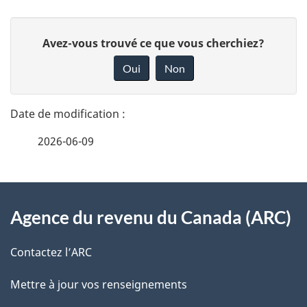
D
D
Avez-vous trouvé ce que vous cherchiez?
é
o
Oui
Non
n
t
n
a
e
2026-06-09
i
z
v
l
o
À
s
t
Agence du revenu du Canada (ARC)
propos
r
d
de
e
Contactez l’ARC
e
r
ce
Mettre à jour vos renseignements
l
é