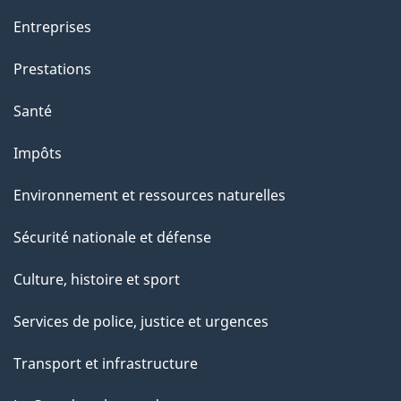
t
t
Entreprises
e
Prestations
p
a
Santé
g
Impôts
e
Environnement et ressources naturelles
Sécurité nationale et défense
Culture, histoire et sport
Services de police, justice et urgences
Transport et infrastructure