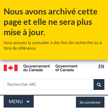
Passer
Passer
Passer
Nous avons archivé cette
au
à
à
contenu
«
la
page et elle ne sera plus
principal
Au
version
sujet
HTML
mise à jour.
du
simplifiée
gouvernement
Vous pouvez la consulter à des fins de recherche ou à
»
titre de référence.
/
Sélec
EN
Government
de
of
Canada
Recherche
Rechercher
Rec
la
ARC
langu
Menu
Se
MENU
PRINCIPAL
Se connecter