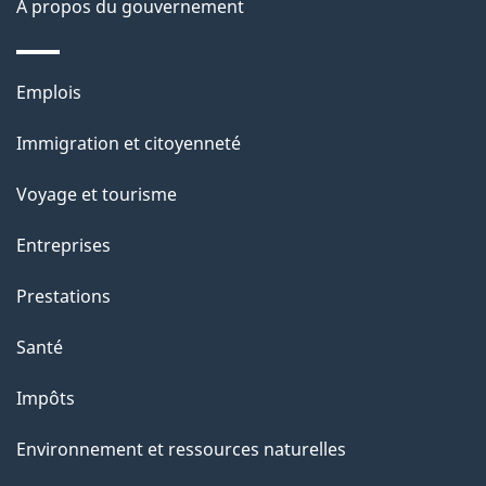
À propos du gouvernement
g
e
Thèmes
Emplois
et
Immigration et citoyenneté
sujets
Voyage et tourisme
Entreprises
Prestations
Santé
Impôts
Environnement et ressources naturelles