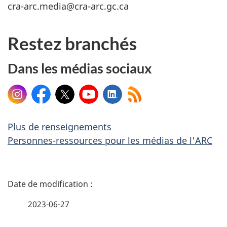
cra-arc.media@cra-arc.gc.ca
Restez branchés
Dans les médias sociaux
Instagram
Facebook
X
YouTube
LinkedIn
Plus de renseignements
Personnes-ressources pour les médias de l'ARC
D
é
2023-06-27
t