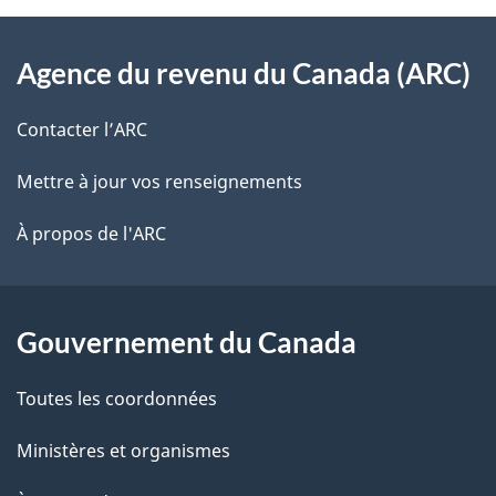
À
a
Agence du revenu du Canada (ARC)
propos
i
de
l
Contacter l’ARC
ce
s
Mettre à jour vos renseignements
site
d
À propos de l'ARC
e
l
Gouvernement du Canada
a
Toutes les coordonnées
p
Ministères et organismes
a