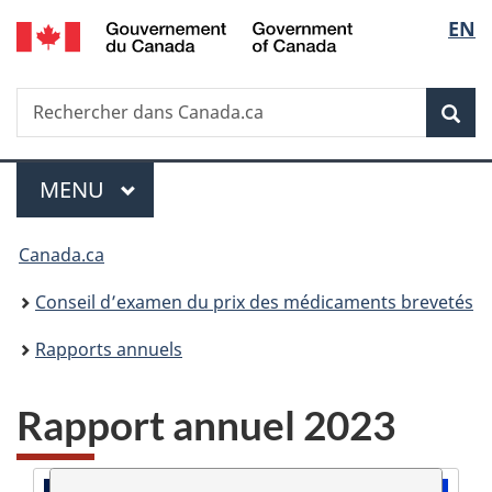
/
Sélec
EN
Passer
Passer
Passer
Government
au
à
à
de
of
contenu
«
la
Canada
Recherche
Rechercher
principal
Au
version
Rec
la
dans
sujet
HTML
Canada.ca
du
simplifiée
langu
Menu
gouvernement
MENU
PRINCIPAL
»
Vous
Canada.ca
êtes
Conseil d’examen du prix des médicaments brevetés
ici :
Rapports annuels
Rapport annuel 2023