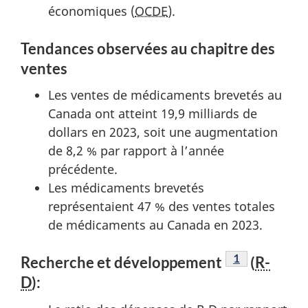
économiques (
OCDE
).
Tendances observées au chapitre des
ventes
Les ventes de médicaments brevetés au
Canada ont atteint 19,9 milliards de
dollars en 2023, soit une augmentation
de 8,2 % par rapport à l’année
précédente.
Les médicaments brevetés
représentaient 47 % des ventes totales
de médicaments au Canada en 2023.
Note de bas d
1
Recherche et développement
(
R-
D
):