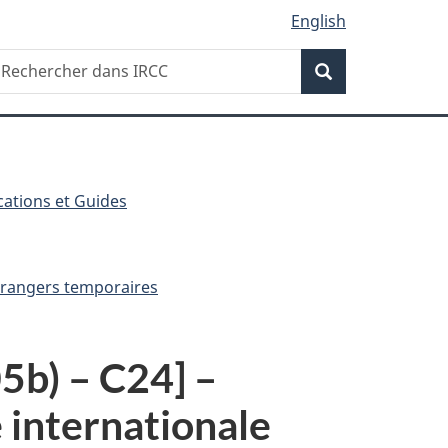
English
Recherche
echercher
Recherche
ans
RCC
cations et Guides
étrangers temporaires
05b) – C24] –
 internationale