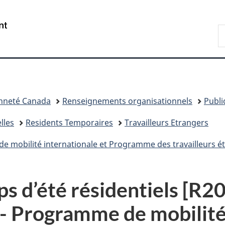
Passer
Passer
Passer
au
à
à
/
R
contenu
«
la
Government
d
principal
Au
version
of
I
sujet
HTML
Canada
du
simplifiée
gouvernement
»
enneté Canada
Renseignements organisationnels
Publi
lles
Residents Temporaires
Travailleurs Etrangers
de mobilité internationale et Programme des travailleurs 
s d’été résidentiels [R2
 - Programme de mobilité