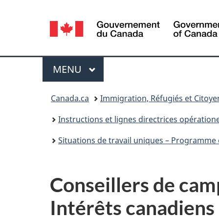
Sélection
de
la
Menu
MENU
PRINCIPAL
langue
Vous
Canada.ca
Immigration, Réfugiés et Citoy
êtes
Instructions et lignes directrices opératione
ici :
Situations de travail uniques – Programme 
Conseillers de camp
Intérêts canadiens