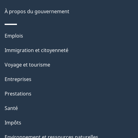
a
À propos du gouvernement
p
a
Thèmes
Emplois
g
et
Immigration et citoyenneté
sujets
e
Voyage et tourisme
Entreprises
Prestations
Santé
Impôts
Environnement et ressources naturelles