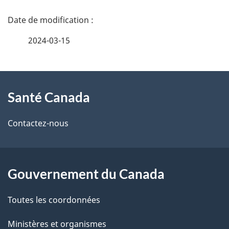
D
é
2024-03-15
t
À
a
Santé Canada
propos
i
de
l
Contactez-nous
ce
s
site
d
Gouvernement du Canada
e
Toutes les coordonnées
l
Ministères et organismes