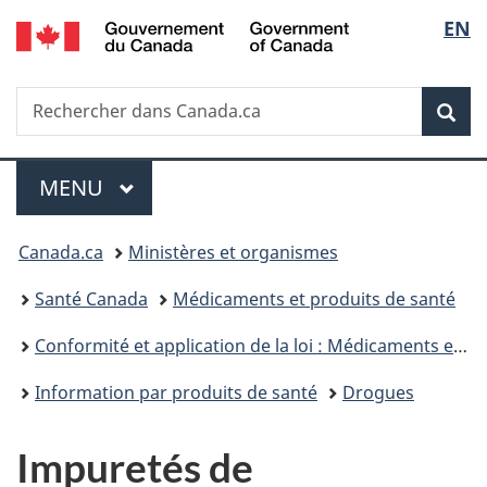
/
Sélec
EN
Passer
Passer
Passer
Government
au
à
à
de
of
contenu
«
la
Canada
Recherche
Rechercher
principal
Au
version
Rec
la
dans
sujet
HTML
Canada.ca
du
simplifiée
langu
Menu
gouvernement
MENU
PRINCIPAL
»
Vous
Canada.ca
Ministères et organismes
êtes
Santé Canada
Médicaments et produits de santé
ici :
Conformité et application de la loi : Médicaments et produits de santé
Information par produits de santé
Drogues
Impuretés de