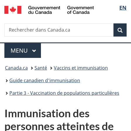
/
Sélec
EN
Passer
Passer
Passer
Government
au
à
à
de
of
contenu
«
la
Canada
Recherche
Rechercher
principal
Au
version
Rec
la
dans
sujet
HTML
Canada.ca
du
simplifiée
langu
Menu
gouvernement
MENU
PRINCIPAL
»
Vous
Canada.ca
Santé
Vaccins et immunisation
êtes
Guide canadien d'immunisation
ici :
Partie 3 - Vaccination de populations particulières
Immunisation des
personnes atteintes de