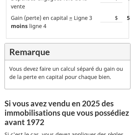
vente
Gain (perte) en capital
=
Ligne 3
$
Li
5
moins
ligne 4
Remarque
Vous devez faire un calcul séparé du gain ou
de la perte en capital pour chaque bien.
Si vous avez vendu en 2025 des
immobilisations que vous possédiez
avant 1972
Si c'est le cas, vous devez appliquer des règles