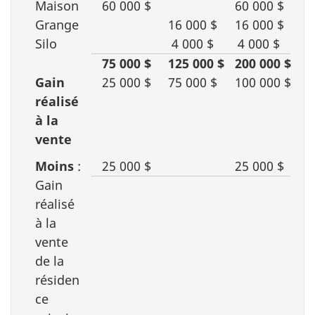
Maison
60 000 $
60 000 $
Grange
16 000 $
16 000 $
Silo
4 000 $
4 000 $
75 000 $
125 000 $
200 000 $
Gain
25 000 $
75 000 $
100 000 $
réalisé
à la
vente
Moins
:
25 000 $
25 000 $
Gain
réalisé
à la
vente
de la
résiden
ce