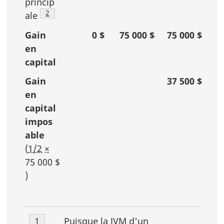
princip
Footnote
2
ale
Gain
0 $
75 000 $
75 000 $
en
capital
Gain
37 500 $
en
capital
impos
able
(
1/2
×
75 000 $
)
Note
Puisque la
JVM
d'un
Retour à la référence de la note de bas de p
1
référent