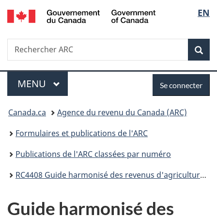
/
Sélec
EN
Passer
Passer
Passer
Government
au
à
à
de
of
contenu
«
la
Canada
Recherche
Rechercher
principal
Au
version
Rec
la
ARC
sujet
HTML
du
simplifiée
langu
Menu
Se
gouvernement
MENU
PRINCIPAL
Se connecter
»
connecter
Vous
Canada.ca
Agence du revenu du Canada (ARC)
êtes
Formulaires et publications de l'ARC
ici :
Publications de l'ARC classées par numéro
RC4408 Guide harmonisé des revenus d'agriculture et des programmes Agri-stabilité et Agri-investissement
Guide harmonisé des