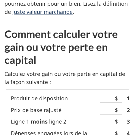
pourriez obtenir pour un bien. Lisez la définition
de
juste valeur marchande
.
Comment calculer votre
gain ou votre perte en
capital
Calculez votre gain ou votre perte en capital de
la façon
suivante :
Produit de disposition
$
Li
1
Prix de base rajusté
$
Li
2
Ligne 1
moins
ligne 2
$
Li
3
Dépenses engagées lors de la
$
Li
4