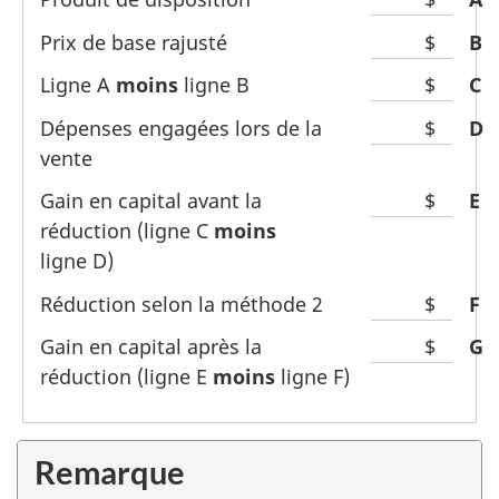
Prix de base rajusté
$
Li
B
Ligne A
moins
ligne B
$
Li
C
Dépenses engagées lors de la
$
Li
D
vente
Gain en capital avant la
$
Li
E
réduction (
ligne C
moins
ligne D
)
Réduction selon la
méthode 2
$
Li
F
Gain en capital après la
$
Li
G
réduction (
ligne E
moins
ligne F
)
Remarque