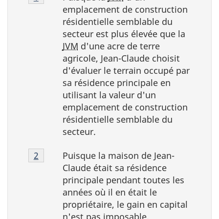
1
emplacement de construction
résidentielle semblable du
secteur est plus élevée que la
JVM
d'une acre de terre
agricole, Jean-Claude choisit
d'évaluer le terrain occupé par
sa résidence principale en
utilisant la valeur d'un
emplacement de construction
résidentielle semblable du
secteur.
Note
Puisque la maison de Jean-
Retour à la référence de la note de bas de p
2
référent
2
Claude était sa résidence
principale pendant toutes les
années où il en était le
propriétaire, le gain en capital
n'est pas imposable.