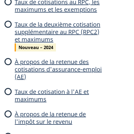
Taux de cotisations au RPC, les
u
maximums et les exemptions
Taux de la deuxième cotisation
supplémentaire au RPC (RPC2)
e
et maximums
Nouveau – 2024
À propos de la retenue des
cotisations d'assurance-emploi
(AE)
e
Taux de cotisation à l'AE et
maximums
À propos de la retenue de
e
l'impôt sur le revenu