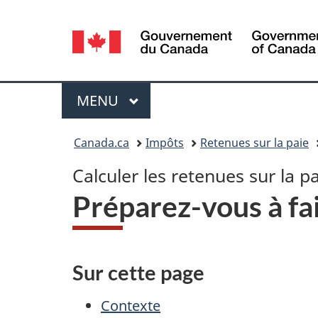
Sélection
de
la
Menu
MENU
PRINCIPAL
langue
Vous
Canada.ca
Impôts
Retenues sur la paie
êtes
Calculer les retenues sur la pa
ici :
Préparez-vous à fa
Sur cette page
Contexte