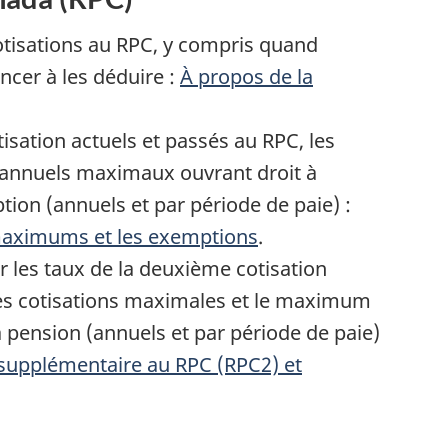
s
cotisations au RPC, y compris quand
er à les déduire :
À propos de la
t
isation actuels et passés au RPC, les
s annuels maximaux ouvrant droit à
i
ion (annuels et par période de paie) :
s
 maximums et les exemptions
.
 les taux de la deuxième cotisation
es cotisations maximales et le maximum
t
 pension (annuels et par période de paie)
 supplémentaire au RPC (RPC2) et
i