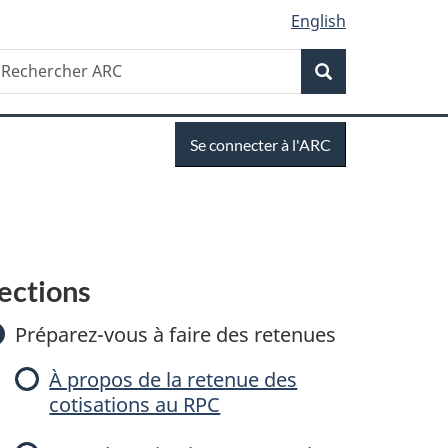
English
Recherche
echercher
Recherche
RC
Se
Se connecter à l'ARC
connecter
C
ections
a
Préparez-vous à faire des retenues
À propos de la retenue des
cotisations au RPC
c