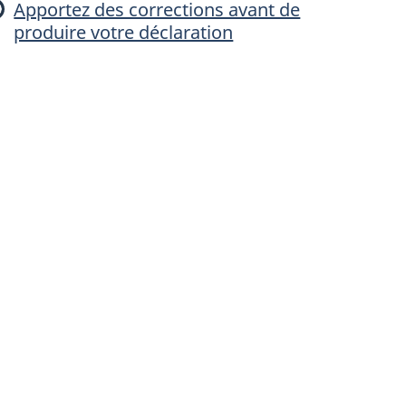
Apportez des corrections avant de
a
produire votre déclaration
p
a
e
e
e