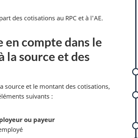
t
art des cotisations au RPC et à l'AE.
re en compte dans le
à la source et des
s
s
la source et le montant des cotisations,
éléments suivants :
r
ployeur ou payeur
'employé
l