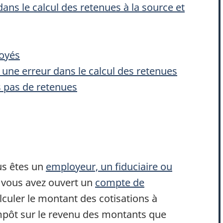
ans le calcul des retenues à la source et
l
loyés
t une erreur dans le calcul des retenues
r
es pas de retenues
l
s
us êtes un
employeur, un fiduciaire ou
r
 vous avez ouvert un
compte de
lculer le montant des cotisations à
'impôt sur le revenu des montants que