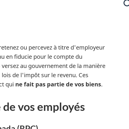
i
etenez ou percevez à titre d'employeur
nu en fiducie pour le compte du
e versez au gouvernement de la manière
 lois de l'impôt sur le revenu. Ces
ct qui
ne fait pas partie de vos biens
.
t
l
e de vos employés
nada (RPC)