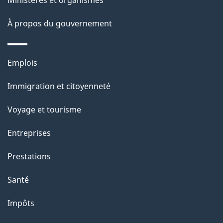
Ministères et organismes
o
À propos du gouvernement
n
s
u
Thèmes
Emplois
r
et
c
Immigration et citoyenneté
sujets
e
Voyage et tourisme
t
t
Entreprises
e
Prestations
p
a
Santé
g
Impôts
e