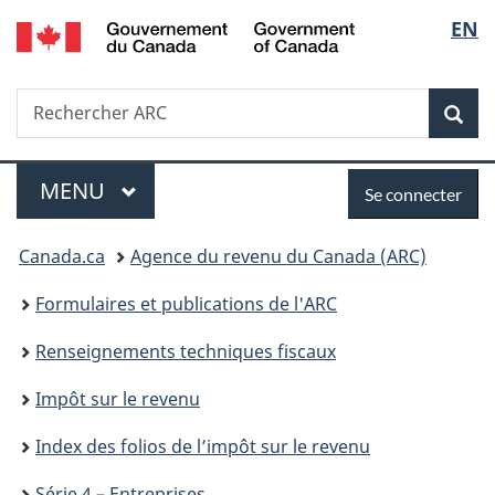
/
Sélec
EN
Passer
Passer
Passer
Passer
Government
au
au
à
à
de
of
Gestionnaire
contenu
«
la
Canada
Recherche
Rechercher
des
principal
Au
version
Rec
la
ARC
Invitations
sujet
HTML
du
simplifiée
langu
Menu
Se
gouvernement
MENU
PRINCIPAL
Se connecter
»
connecter
Vous
Canada.ca
Agence du revenu du Canada (ARC)
êtes
Formulaires et publications de l'ARC
ici :
Renseignements techniques fiscaux
Impôt sur le revenu
Index des folios de l’impôt sur le revenu
Série 4 – Entreprises