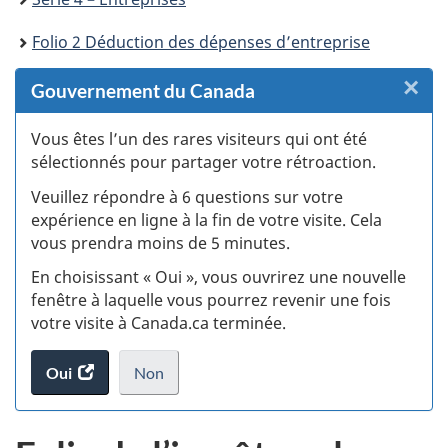
Folio 2 Déduction des dépenses d’entreprise
×
F
Gouvernement du Canada
:
Vous êtes l’un des rares visiteurs qui ont été
sélectionnés pour partager votre rétroaction.
S
Veuillez répondre à 6 questions sur votre
d
expérience en ligne à la fin de votre visite. Cela
vous prendra moins de 5 minutes.
si
En choisissant « Oui », vous ouvrirez une nouvelle
w
fenêtre à laquelle vous pourrez revenir une fois
votre visite à Canada.ca terminée.
(t
Oui
accéder
Non
d
au
je
.
sondage.
ne
veux