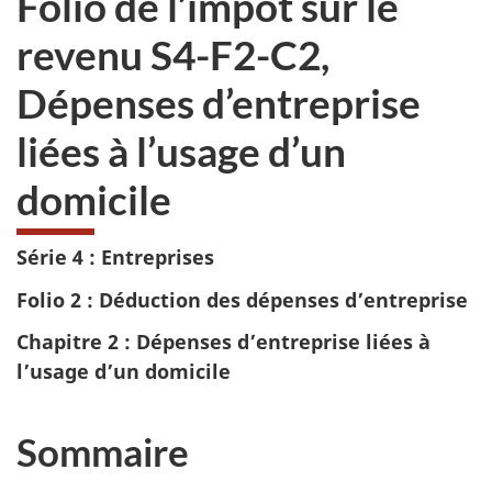
Folio de l’impôt sur le
pas
revenu S4-F2-C2,
participer
au
Dépenses d’entreprise
sondage
du
liées à l’usage d’un
site
web,
domicile
Série 4 : Entreprises
Folio 2 : Déduction des dépenses d’entreprise
Chapitre 2 : Dépenses d’entreprise liées à
l’usage d’un domicile
Sommaire