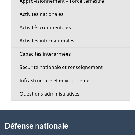
a
Approvisionnement – Force terrestre
n
g
Activites nationales
u
e
Activités continentales
Activités internationales
Capacités interarmées
Sécurité nationale et renseignement
Infrastructure et environnement
Questions administratives
À
Défense nationale
propos