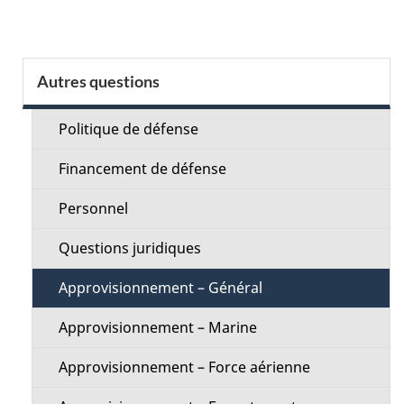
t
a
S
Autres questions
i
e
l
Politique de défense
c
s
Financement de défense
t
d
Personnel
i
e
Questions juridiques
o
l
Approvisionnement – Général
n
a
Approvisionnement – Marine
M
p
Approvisionnement – Force aérienne
e