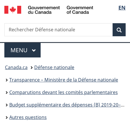
/
Sélec
EN
Passer
Passer
Passer
Passer
Government
au
à
au
à
de
of
contenu
«
menu
la
Canada
Recherche
Rechercher
principal
Au
de
version
Rec
la
Défense
sujet
la
HTML
nationale
du
section
simplifiée
langu
Menu
gouvernement
MENU
PRINCIPAL
»
Vous
Canada.ca
Défense nationale
êtes
Transparence – Ministère de la Défense nationale
ici :
Comparutions devant les comités parlementaires
Budget supplémentaire des dépenses (B) 2019-20– Comparution du ministre de la Défense nationale (MDN) devant le Comité permanent de la défense nationale
Autres questions