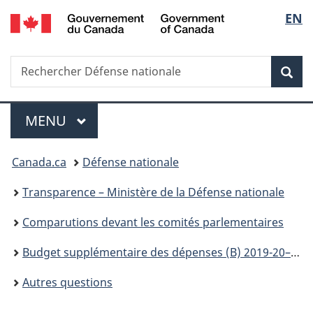
/
Sélec
EN
Passer
Passer
Passer
Passer
Government
au
à
au
à
de
of
contenu
«
menu
la
Canada
Recherche
Rechercher
principal
Au
de
version
Rec
la
Défense
sujet
la
HTML
nationale
du
section
simplifiée
langu
Menu
gouvernement
MENU
PRINCIPAL
»
Vous
Canada.ca
Défense nationale
êtes
Transparence – Ministère de la Défense nationale
ici :
Comparutions devant les comités parlementaires
Budget supplémentaire des dépenses (B) 2019-20– Comparution du ministre de la Défense nationale (MDN) devant le Comité permanent de la défense nationale
Autres questions