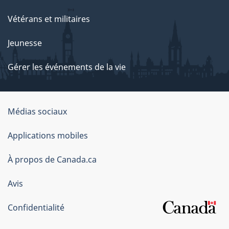
Vétérans et militaires
Jeunesse
Gérer les événements de la vie
Organisation
Médias sociaux
du
Applications mobiles
gouvernement
du
À propos de Canada.ca
Canada
Avis
Confidentialité