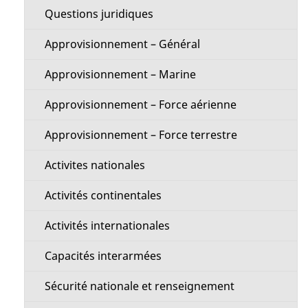
i
e
Questions juridiques
o
l
Approvisionnement – Général
n
a
Approvisionnement – Marine
M
p
Approvisionnement – Force aérienne
e
a
Approvisionnement – Force terrestre
n
g
Activites nationales
u
e
Activités continentales
Activités internationales
Capacités interarmées
Sécurité nationale et renseignement