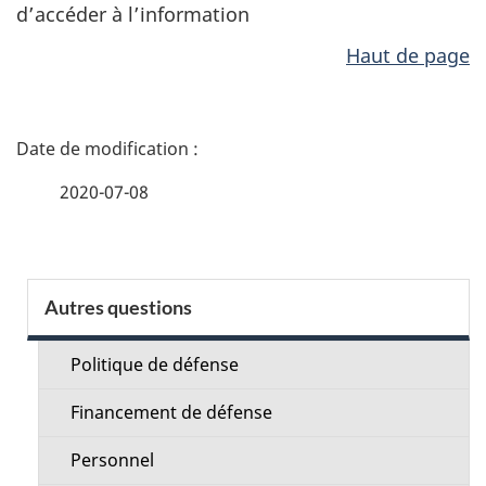
d’accéder à l’information
Haut de page
D
é
2020-07-08
t
a
S
Autres questions
i
e
l
Politique de défense
c
s
Financement de défense
t
d
Personnel