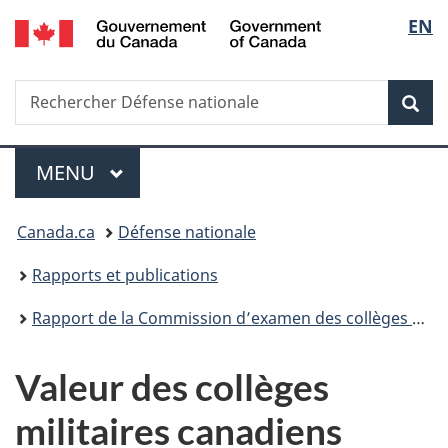
/
Sélec
EN
Passer
Passer
Passer
Passer
Government
au
à
au
à
de
of
contenu
«
menu
la
Canada
Recherche
Rechercher
principal
Au
de
version
Rec
la
Défense
sujet
la
HTML
nationale
du
section
simplifiée
langu
Menu
gouvernement
MENU
PRINCIPAL
»
Vous
Canada.ca
Défense nationale
êtes
Rapports et publications
ici :
Rapport de la Commission d’examen des collèges militaires canadiens
Valeur des collèges
militaires canadiens