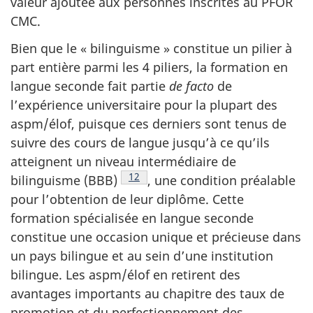
valeur ajoutée aux personnes inscrites au PFOR
CMC.
Bien que le « bilinguisme » constitue un pilier à
part entière parmi les 4 piliers, la formation en
langue seconde fait partie
de facto
de
l’expérience universitaire pour la plupart des
aspm/élof, puisque ces derniers sont tenus de
suivre des cours de langue jusqu’à ce qu’ils
atteignent un niveau intermédiaire de
Note de bas de page
12
bilinguisme (BBB)
, une condition préalable
pour l’obtention de leur diplôme. Cette
formation spécialisée en langue seconde
constitue une occasion unique et précieuse dans
un pays bilingue et au sein d’une institution
bilingue. Les aspm/élof en retirent des
avantages importants au chapitre des taux de
promotion et du perfectionnement des