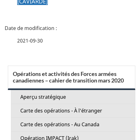
[CAVIARDÉ]
D
é
2021-09-30
t
a
S
Opérations et activités des Forces armées
i
canadiennes – cahier de transition mars 2020
e
l
c
Aperçu stratégique
s
t
Carte des opérations - À l'étranger
d
i
Carte des opérations - Au Canada
e
o
Opération IMPACT (Irak)