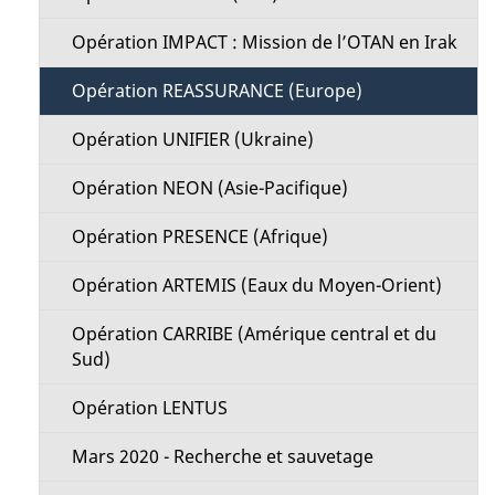
l
n
Opération IMPACT : Mission de l’OTAN en Irak
a
M
Opération REASSURANCE (Europe)
p
e
Opération UNIFIER (Ukraine)
a
n
Opération NEON (Asie-Pacifique)
g
u
Opération PRESENCE (Afrique)
e
Opération ARTEMIS (Eaux du Moyen-Orient)
Opération CARRIBE (Amérique central et du
Sud)
Opération LENTUS
Mars 2020 - Recherche et sauvetage