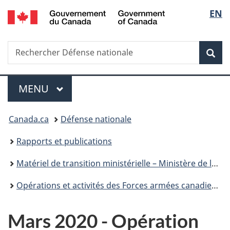
/
Sélec
EN
Passer
Passer
Passer
Passer
Government
au
à
au
à
de
of
contenu
«
menu
la
Canada
Recherche
Rechercher
principal
Au
de
version
Rec
la
Défense
sujet
la
HTML
nationale
du
section
simplifiée
langu
Menu
gouvernement
MENU
PRINCIPAL
»
Vous
Canada.ca
Défense nationale
êtes
Rapports et publications
ici :
Matériel de transition ministérielle – Ministère de la Défense nationale
Opérations et activités des Forces armées canadiennes – cahier de transition mars 2020
Mars 2020 - Opération