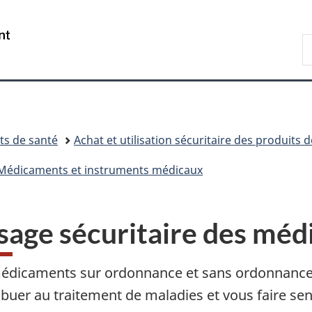
Passer
Passer
Passer
Passer
Passer
au
au
à
au
à
/
R
Gestionnaire
contenu
«
menu
la
Government
d
des
principal
Au
de
version
of
C
Invitations
sujet
la
HTML
Canada
du
section
simplifiée
gouvernement
»
ts de santé
Achat et utilisation sécuritaire des produits 
Médicaments et instruments médicaux
usage sécuritaire des mé
édicaments sur ordonnance et sans ordonnance
ibuer au traitement de maladies et vous faire sen