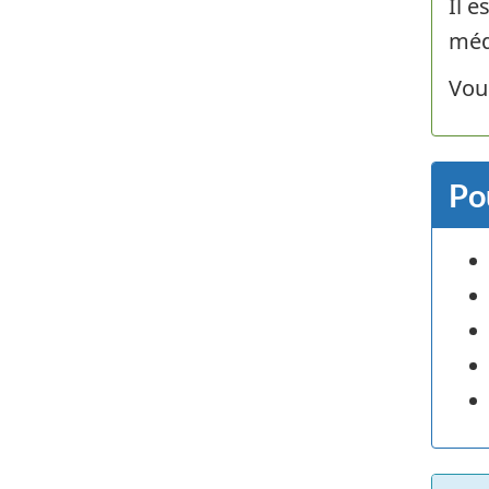
Il e
méd
Vou
Po