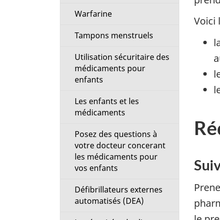
Warfarine
Voici 
Tampons menstruels
l
a
Utilisation sécuritaire des
médicaments pour
l
enfants
l
Les enfants et les
médicaments
Ré
Posez des questions à
votre docteur concerant
les médicaments pour
Suiv
vos enfants
Prene
Défibrillateurs externes
automatisés (DEA)
pharm
le pr