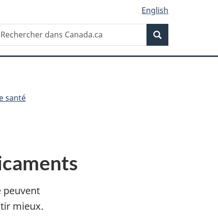
English
Recherche
echercher
Recherche
ans
anada.ca
de santé
dicaments
 peuvent
tir mieux.