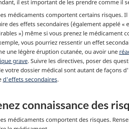
dant, il est important de les prendre comme il se
les médicaments comportent certains risques. Il
ire des effets secondaires (également appelé « e
irables ») même si vous prenez le médicament c
xemple, vous pourriez ressentir un effet secondai
 une légère éruption cutanée, ou avoir une
réa
gique grave
. Suivre les directives, poser des quest
de votre dossier médical sont autant de façons d'
e
d'effets secondaires
.
enez connaissance des ris
les médicaments comportent des risques. Rensei
re le médicament.