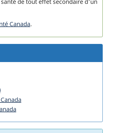
 santé de tout effet secondaire d'un
anté Canada
.
)
u Canada
Canada