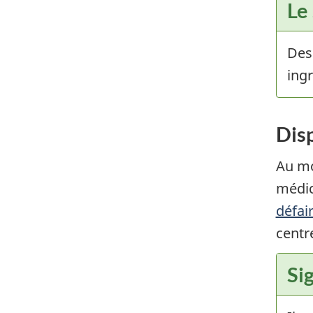
Le
Des
ingr
Dis
Au mo
médic
défai
centr
Si