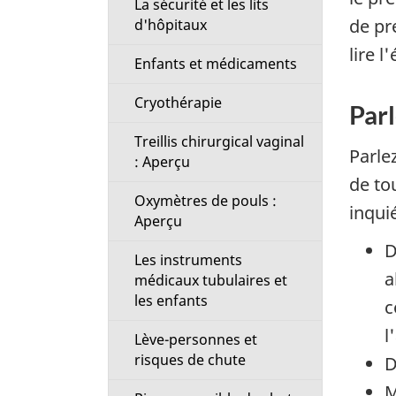
La sécurité et les lits
de pr
d'hôpitaux
lire l
Enfants et médicaments
Cryothérapie
Parl
Treillis chirurgical vaginal
Parle
: Aperçu
de to
Oxymètres de pouls :
inqui
Aperçu
D
Les instruments
a
médicaux tubulaires et
les enfants
c
l
Lève-personnes et
risques de chute
D
M