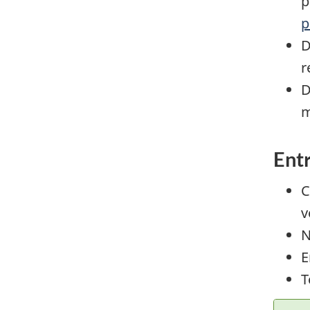
p
p
D
r
D
m
Ent
C
v
N
E
T