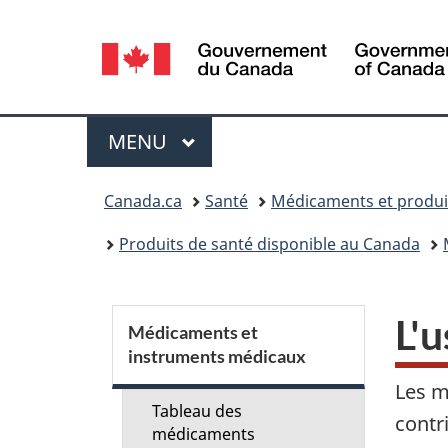
Sélection
de
la
Menu
MENU
PRINCIPAL
langue
Vous
Canada.ca
Santé
Médicaments et produi
êtes
Produits de santé disponible au Canada
ici :
S
L'
Médicaments et
instruments médicaux
e
Les m
c
Tableau des
contr
médicaments