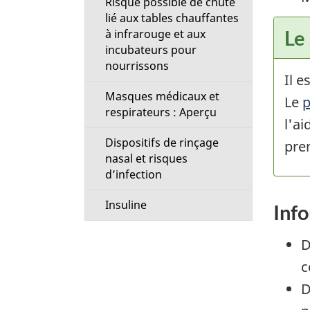
Risque possible de chute
lié aux tables chauffantes
Le
à infrarouge et aux
incubateurs pour
nourrissons
Il e
Masques médicaux et
Le
p
respirateurs : Aperçu
l'a
Dispositifs de rinçage
pre
nasal et risques
d’infection
Insuline
Inf
D
c
D