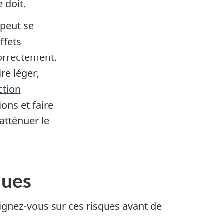
 doit.
 peut se
ffets
orrectement.
re léger,
ction
ions et faire
atténuer le
ques
gnez-vous sur ces risques avant de