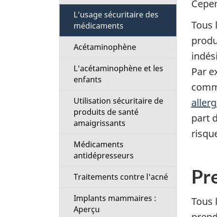
Cepen
t
L'usage sécuritaire des
Tous 
médicaments
i
produ
Acétaminophène
o
indés
L'acétaminophène et les
Par e
n
enfants
comme
M
Utilisation sécuritaire de
aller
produits de santé
part 
e
amaigrissants
risqu
n
Médicaments
antidépresseurs
u
Pr
Traitements contre l'acné
Implants mammaires :
Tous 
Aperçu
prend