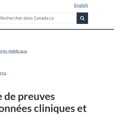
English
Recherche
echercher
Recherche
ans
anada.ca
ents médicaux
erçu
e de preuves
onnées cliniques et