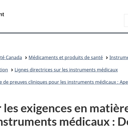
Passer
Passer
Passer
au
à
à
/
R
contenu
«
la
Government
d
principal
Au
version
of
C
sujet
HTML
Canada
du
simplifiée
gouvernement
»
té Canada
Médicaments et produits de santé
Instrum
tion
Lignes directrices sur les instruments médicaux
re de preuves cliniques pour les instruments médicaux : Ap
r les exigences en matièr
 instruments médicaux : D