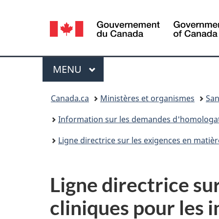
Sélection
de
la
Menu
MENU
PRINCIPAL
langue
Vous
Canada.ca
Ministères et organismes
San
êtes
Information sur les demandes d'homologa
ici :
Ligne directrice sur les exigences en matiè
Ligne directrice su
cliniques pour les