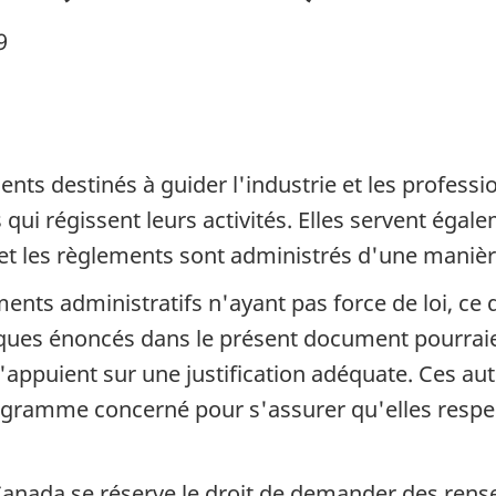
9
nts destinés à guider l'industrie et les professio
qui régissent leurs activités. Elles servent éga
 et les règlements sont administrés d'une manière
uments administratifs n'ayant pas force de loi, c
tiques énoncés dans le présent document pourrai
s'appuient sur une justification adéquate. Ces au
ramme concerné pour s'assurer qu'elles respect
Canada se réserve le droit de demander des rens