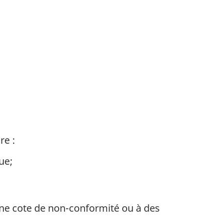
re :
ue;
une cote de non-conformité ou à des