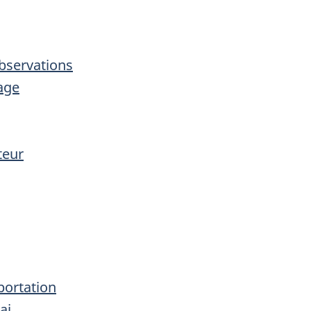
bservations
tage
teur
portation
ai