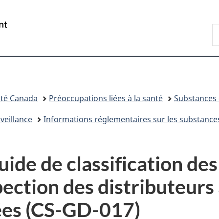
Passer
Passer
Passer
au
à
à
/
R
contenu
«
la
Government
d
principal
Au
version
of
C
sujet
HTML
Canada
du
simplifiée
gouvernement
»
té Canada
Préoccupations liées à la santé
Substances 
veillance
Informations réglementaires sur les substance
uide de classification des
ection des distributeurs
ées (CS-GD-017)