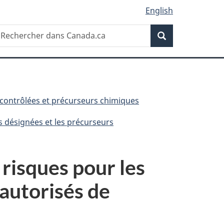
English
Recherche
echercher
Recherche
ans
anada.ca
contrôlées et précurseurs chimiques
s désignées et les précurseurs
 risques pour les
 autorisés de