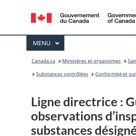
Sélection
de
la
Menu
MENU
PRINCIPAL
langue
Vous
Canada.ca
Ministères et organismes
San
êtes
Substances contrôlées
Conformité et sur
ici :
Ligne directrice : G
observations d’insp
substances désign