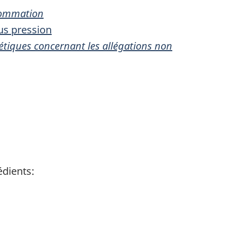
nsommation
us pression
métiques concernant les allégations non
édients: