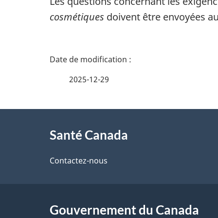
Les questions concernant les exigence
cosmétiques
doivent être envoyées 
D
é
2025-12-29
t
À
a
Santé Canada
propos
i
de
Contactez-nous
l
ce
s
site
Gouvernement du Canada
d