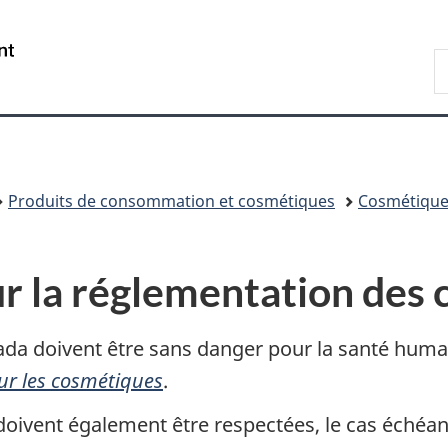
Passer
Passer
Passer
au
à
à
/
R
contenu
«
la
Government
d
principal
Au
version
of
C
sujet
HTML
Canada
du
simplifiée
gouvernement
»
Produits de consommation et cosmétiques
Cosmétique
r la réglementation des
a doivent être sans danger pour la santé humaine
ur les cosmétiques
.
 doivent également être respectées, le cas échéant