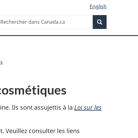
English
Recherche
echercher
Recherche
ans
anada.ca
s
 cosmétiques
. Ils sont assujettis à la
Loi sur les
. Veuillez consulter les liens