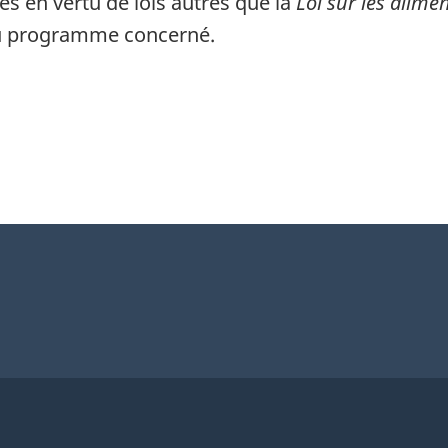
s en vertu de lois autres que la
Loi sur les alime
au programme concerné.