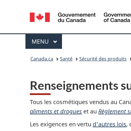
Sélection
de
la
Menu
MENU
PRINCIPAL
langue
Vous
Canada.ca
Santé
Sécurité des produits
êtes
ici :
Renseignements su
Tous les cosmétiques vendus au Canad
aliments et drogues
et au
Règlement s
Les exigences en vertu
d'autres lois
,