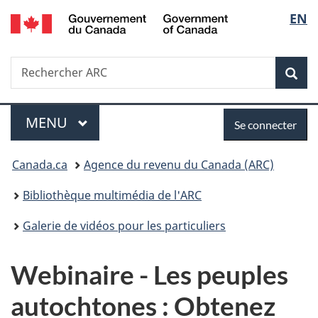
/
Sélec
EN
Passer
Passer
Passer
Government
au
à
à
de
of
contenu
«
la
Canada
Recherche
Rechercher
principal
Au
version
Rec
la
ARC
sujet
HTML
du
simplifiée
langu
Menu
Se
gouvernement
MENU
PRINCIPAL
Se connecter
»
connecter
Vous
Canada.ca
Agence du revenu du Canada (ARC)
êtes
Bibliothèque multimédia de l'ARC
ici :
Galerie de vidéos pour les particuliers
Webinaire - Les peuples
autochtones : Obtenez