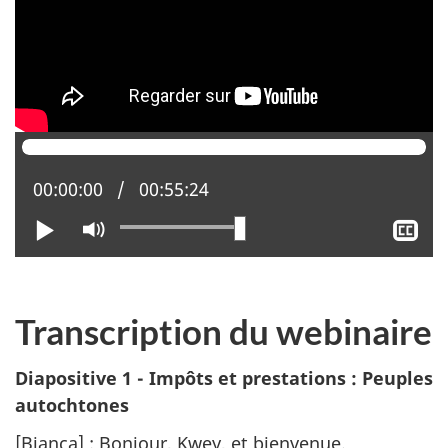
Position actuelle :
00:00:00
Temps total :
00:55:24
Lire
Activer
Aff
le
le
mode
sou
muet
tit
Transcription du webinaire
Diapositive 1 - Impôts et prestations : Peuples
autochtones
[Bianca] : Bonjour, Kwey, et bienvenue.