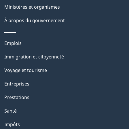
e
i
Ministères et organismes
o
À propos du gouvernement
n
s
u
Thèmes
Emplois
r
et
c
Immigration et citoyenneté
sujets
e
Voyage et tourisme
t
t
Entreprises
e
Prestations
p
a
Santé
g
Impôts