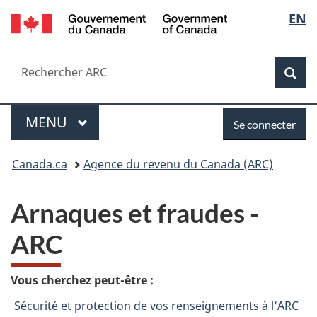
/
Sélec
EN
Passer
Passer
Passer
Government
au
à
à
de
of
contenu
«
la
Canada
Recherche
Rechercher
principal
Au
version
Rec
la
ARC
sujet
HTML
du
simplifiée
langu
Menu
Se
gouvernement
MENU
PRINCIPAL
Se connecter
»
connecter
Vous
Canada.ca
Agence du revenu du Canada (ARC)
êtes
Arnaques et fraudes -
ici :
ARC
Vous cherchez peut-être :
Sécurité et protection de vos renseignements à l’ARC