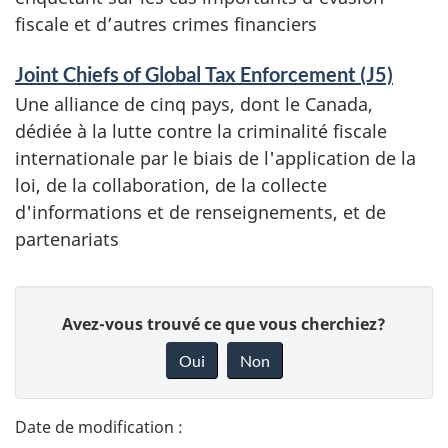
fiscale et d’autres crimes financiers
Joint Chiefs of Global Tax Enforcement (J5)
Une alliance de cinq pays, dont le Canada,
dédiée à la lutte contre la criminalité fiscale
internationale par le biais de l'application de la
loi, de la collaboration, de la collecte
d'informations et de renseignements, et de
partenariats
D
D
Avez-vous trouvé ce que vous cherchiez?
é
o
Oui
Non
n
t
n
a
e