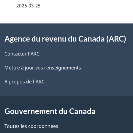
2026-03-25
i
z
v
l
o
À
s
t
Agence du revenu du Canada (ARC)
propos
r
d
de
e
Contacter l’ARC
e
r
ce
Mettre à jour vos renseignements
l
é
site
t
À propos de l'ARC
a
r
p
o
a
a
Gouvernement du Canada
c
g
Toutes les coordonnées
t