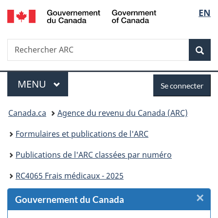
/
Sélec
EN
Passer
Passer
Passer
Passer
Government
au
au
à
à
de
of
Gestionnaire
contenu
«
la
Canada
Recherche
Rechercher
des
principal
Au
version
Rec
la
ARC
Invitations
sujet
HTML
du
simplifiée
langu
Menu
Se
gouvernement
MENU
PRINCIPAL
Se connecter
»
connecter
Vous
Canada.ca
Agence du revenu du Canada (ARC)
êtes
Formulaires et publications de l'ARC
ici :
Publications de l'ARC classées par numéro
RC4065 Frais médicaux - 2025
×
F
Gouvernement du Canada