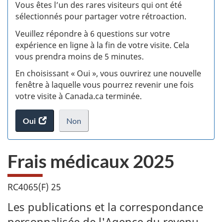
:
Vous êtes l’un des rares visiteurs qui ont été
sélectionnés pour partager votre rétroaction.
S
Veuillez répondre à 6 questions sur votre
d
expérience en ligne à la fin de votre visite. Cela
vous prendra moins de 5 minutes.
si
En choisissant « Oui », vous ouvrirez une nouvelle
w
fenêtre à laquelle vous pourrez revenir une fois
votre visite à Canada.ca terminée.
(t
Oui
accéder
Non
d
au
je
.
sondage.
ne
Frais médicaux 2025
veux
pas
participer
RC4065(F) 25
au
sondage
Les publications et la correspondance
du
personnalisée de l'Agence du revenu