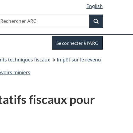
English
Recherche
echercher
Recherche
RC
Se
Se connecter à l'ARC
connecter
ts techniques fiscaux
Impôt sur le revenu
Avoirs miniers
tatifs fiscaux pour