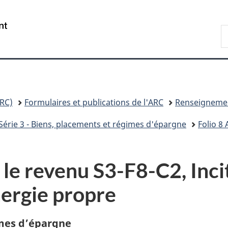
Passer
Passer
Passer
au
à
à
/
R
contenu
«
la
Government
A
principal
Au
version
of
sujet
HTML
Canada
du
simplifiée
gouvernement
»
RC)
Formulaires et publications de l'ARC
Renseignemen
Série 3 - Biens, placements et régimes d'épargne
Folio 8 
r le revenu S3-F8-C2, Inci
énergie propre
imes d’épargne