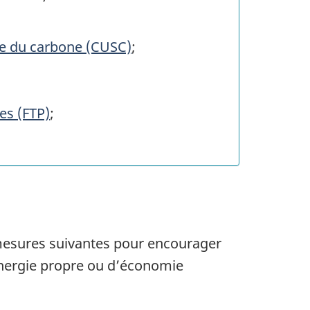
kage du carbone (CUSC)
;
es (FTP)
;
s mesures suivantes pour encourager
’énergie propre ou d’économie