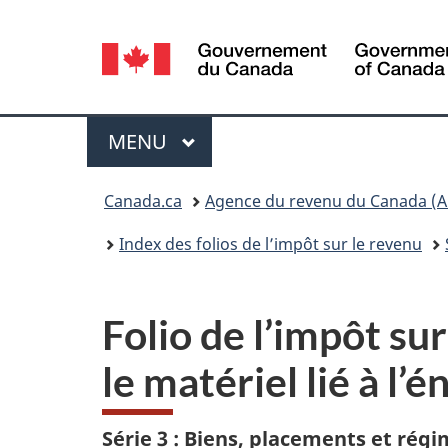
Sélection
de
la
Menu
MENU
PRINCIPAL
langue
Vous
Canada.ca
Agence du revenu du Canada (A
êtes
Index des folios de l’impôt sur le revenu
ici :
Folio de l’impôt su
le matériel lié à l’
Série 3 : Biens, placements et rég