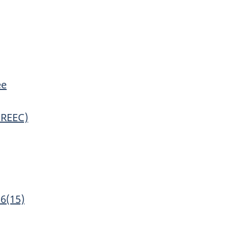
ée
EREEC)
66(15)