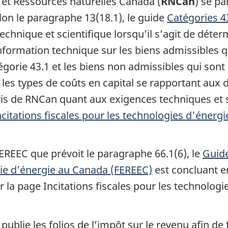
et Ressources naturelles Canada (
RNCan
) se pa
elon le
paragraphe 13(18.1)
, le guide
Catégories 4
hnique et scientifique lorsqu’il s’agit de déterm
’information technique sur les biens admissibles
égorie 43.1
et les biens non admissibles qui sont
 les types de coûts en capital se rapportant aux d
is de RNCan quant aux exigences techniques et sc
ncitations fiscales pour les technologies d'énergi
FEREEC que prévoit le
paragraphe 66.1(6)
, le
Guide
mie d’énergie au Canada (FEREEC)
est concluant en
 la page Incitations fiscales pour les technologi
blie les folios de l’impôt sur le revenu afin de 